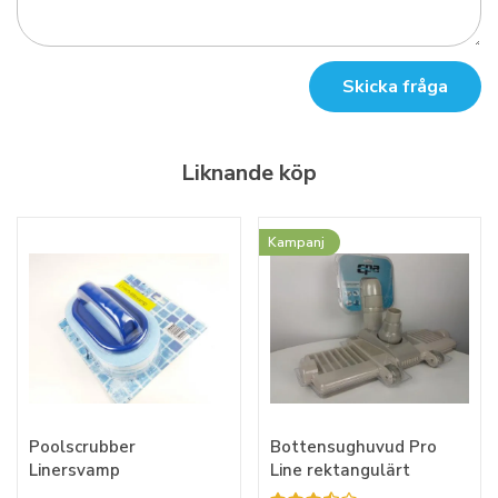
Skicka fråga
Liknande köp
Kampanj
Poolscrubber
Bottensughuvud Pro
Linersvamp
Line rektangulärt