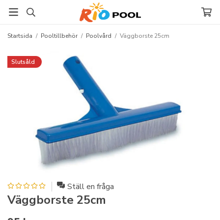
Startsida
/
Pooltillbehör
/
Poolvård
/
Väggborste 25cm
Slutsåld
Ställ en fråga
Väggborste 25cm