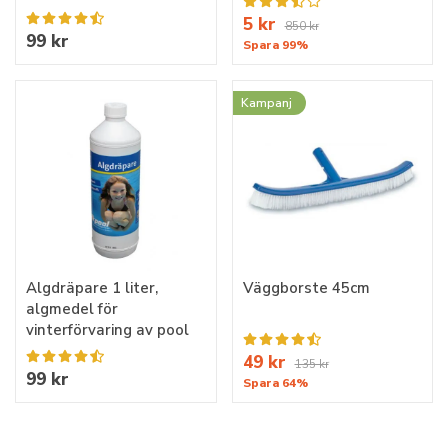
5 kr
850 kr
99 kr
Spara 99%
Kampanj
Algdräpare 1 liter,
Väggborste 45cm
algmedel för
vinterförvaring av pool
49 kr
135 kr
99 kr
Spara 64%