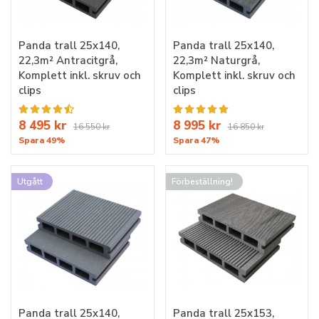
Panda trall 25x140,
Panda trall 25x140,
22,3m² Antracitgrå,
22,3m² Naturgrå,
Komplett inkl. skruv och
Komplett inkl. skruv och
clips
clips
8 495 kr
8 995 kr
16 550 kr
16 850 kr
Spara 49%
Spara 47%
Utgått
Förbeställning!
Panda trall 25x140,
Panda trall 25x153,