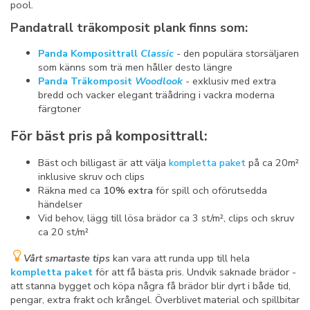
pool.
Pandatrall träkomposit plank finns som:
Panda Komposittrall
Classic
- den populära storsäljaren
som känns som trä men håller desto längre
Panda Träkomposit
Woodlook
- exklusiv med extra
bredd och vacker elegant träådring i vackra moderna
färgtoner
För bäst pris på komposittrall:
Bäst och billigast är att välja
kompletta paket
på ca 20m²
inklusive skruv och clips
Räkna med ca
10% extra
för spill och oförutsedda
händelser
Vid behov, lägg till lösa brädor ca 3 st/m², clips och skruv
ca 20 st/m²
Vårt smartaste tips
kan vara att runda upp till hela
kompletta paket
för att få bästa pris. Undvik saknade brädor -
att stanna bygget och köpa några få brädor blir dyrt i både tid,
pengar, extra frakt och krångel. Överblivet material och spillbitar