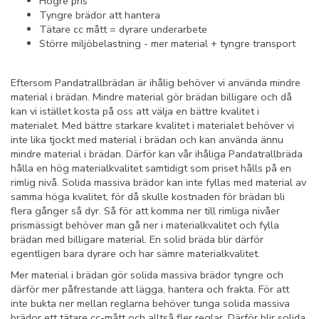
Högre pris
Tyngre brädor att hantera
Tätare cc mått = dyrare underarbete
Större miljöbelastning - mer material + tyngre transport
Eftersom Pandatrallbrädan är ihålig behöver vi använda mindre
material i brädan. Mindre material gör brädan billigare och då
kan vi istället kosta på oss att välja en bättre kvalitet i
materialet. Med bättre starkare kvalitet i materialet behöver vi
inte lika tjockt med material i brädan och kan använda ännu
mindre material i brädan. Därför kan vår ihåliga Pandatrallbräda
hålla en hög materialkvalitet samtidigt som priset hålls på en
rimlig nivå. Solida massiva brädor kan inte fyllas med material av
samma höga kvalitet, för då skulle kostnaden för brädan bli
flera gånger så dyr. Så för att komma ner till rimliga nivåer
prismässigt behöver man gå ner i materialkvalitet och fylla
brädan med billigare material. En solid bräda blir därför
egentligen bara dyrare och har sämre materialkvalitet.
Mer material i brädan gör solida massiva brädor tyngre och
därför mer påfrestande att lägga, hantera och frakta. För att
inte bukta ner mellan reglarna behöver tunga solida massiva
brädor ett tätare cc-mått och alltså fler reglar. Därför blir solida