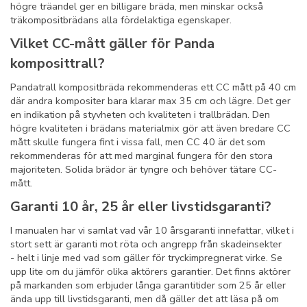
högre träandel ger en billigare bräda, men minskar också
träkompositbrädans alla fördelaktiga egenskaper.
Vilket CC-mått gäller för Panda
komposittrall?
Pandatrall kompositbräda rekommenderas ett CC mått på 40 cm
där andra kompositer bara klarar max 35 cm och lägre. Det ger
en indikation på styvheten och kvaliteten i trallbrädan. Den
högre kvaliteten i brädans materialmix gör att även bredare CC
mått skulle fungera fint i vissa fall, men CC 40 är det som
rekommenderas för att med marginal fungera för den stora
majoriteten. Solida brädor är tyngre och behöver tätare CC-
mått.
Garanti 10 år, 25 år eller livstidsgaranti?
I manualen har vi samlat vad vår 10 årsgaranti innefattar, vilket i
stort sett är garanti mot röta och angrepp från skadeinsekter
- helt i linje med vad som gäller för tryckimpregnerat virke. Se
upp lite om du jämför olika aktörers garantier. Det finns aktörer
på markanden som erbjuder långa garantitider som 25 år eller
ända upp till livstidsgaranti, men då gäller det att läsa på om