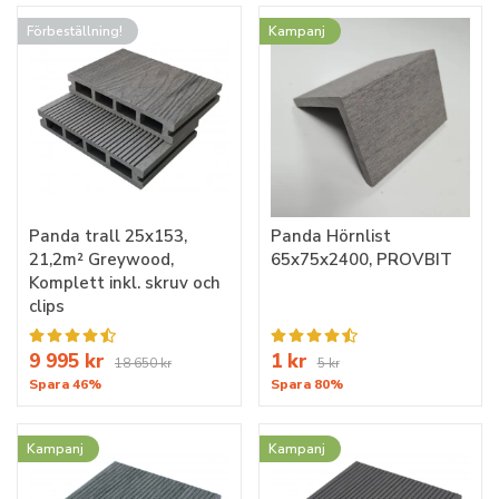
Förbeställning!
Kampanj
Panda trall 25x153,
Panda Hörnlist
21,2m² Greywood,
65x75x2400, PROVBIT
Komplett inkl. skruv och
clips
9 995 kr
1 kr
18 650 kr
5 kr
Spara 46%
Spara 80%
Kampanj
Kampanj