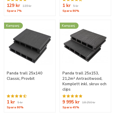
129 kr
1 kr
139 kr
5 kr
Spara 7%
Spara 80%
Kampanj
Kampanj
Panda trall 25x140
Panda trall 25x153,
Classic, Provbit
21,2m² Antracitwood,
Komplett inkl. skruv och
clips
1 kr
9 995 kr
5 kr
18 250 kr
Spara 80%
Spara 45%