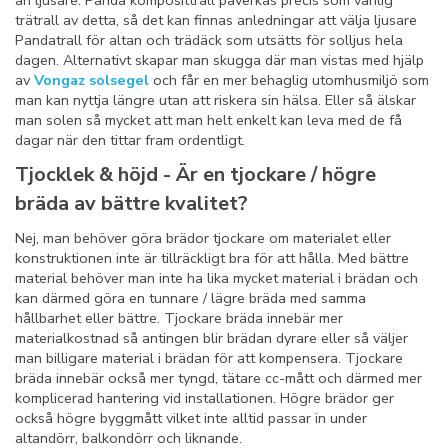
än ljusare. Panda komposittrall påverkas precis som vanlig
trätrall av detta, så det kan finnas anledningar att välja ljusare
Pandatrall för altan och trädäck som utsätts för solljus hela
dagen. Alternativt skapar man skugga där man vistas med hjälp
av
Vongaz solsegel
och får en mer behaglig utomhusmiljö som
man kan nyttja längre utan att riskera sin hälsa. Eller så älskar
man solen så mycket att man helt enkelt kan leva med de få
dagar när den tittar fram ordentligt.
Tjocklek & höjd - Är en tjockare / högre
bräda av bättre kvalitet?
Nej, man behöver göra brädor tjockare om materialet eller
konstruktionen inte är tillräckligt bra för att hålla. Med bättre
material behöver man inte ha lika mycket material i brädan och
kan därmed göra en tunnare / lägre bräda med samma
hållbarhet eller bättre. Tjockare bräda innebär mer
materialkostnad så antingen blir brädan dyrare eller så väljer
man billigare material i brädan för att kompensera. Tjockare
bräda innebär också mer tyngd, tätare cc-mått och därmed mer
komplicerad hantering vid installationen. Högre brädor ger
också högre byggmått vilket inte alltid passar in under
altandörr, balkondörr och liknande.