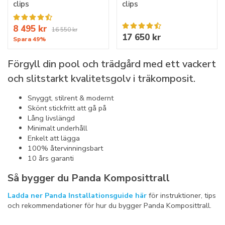
clips
clips
8 495 kr
16 550 kr
17 650 kr
Spara 49%
Förgyll din pool och trädgård med ett vackert
och slitstarkt kvalitetsgolv i träkomposit.
Snyggt, stilrent & modernt
Skönt stickfritt att gå på
Lång livslängd
Minimalt underhåll
Enkelt att lägga
100% återvinningsbart
10 års garanti
Så bygger du Panda Komposittrall
Ladda ner Panda Installationsguide här
för instruktioner, tips
och rekommendationer för hur du bygger Panda Komposittrall.