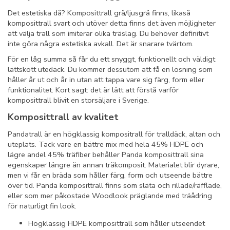
Det estetiska då? Komposittrall grå/ljusgrå finns, likaså
komposittrall svart och utöver detta finns det även möjligheter
att välja trall som imiterar olika träslag. Du behöver definitivt
inte göra några estetiska avkall. Det är snarare tvärtom.
För en låg summa så får du ett snyggt, funktionellt och väldigt
lättskött utedäck. Du kommer dessutom att få en lösning som
håller år ut och år in utan att tappa vare sig färg, form eller
funktionalitet. Kort sagt: det är lätt att förstå varför
komposittrall blivit en storsäljare i Sverige.
Komposittrall av kvalitet
Pandatrall är en högklassig kompositrall för tralldäck, altan och
uteplats. Tack vare en bättre mix med hela 45% HDPE och
lägre andel 45% träfiber behåller Panda komposittrall sina
egenskaper längre än annan träkomposit. Materialet blir dyrare,
men vi får en bräda som håller färg, form och utseende bättre
över tid. Panda komposittrall finns som släta och rillade/räfflade,
eller som mer påkostade Woodlook präglande med träådring
för naturligt fin look.
Högklassig HDPE komposittrall som håller utseendet