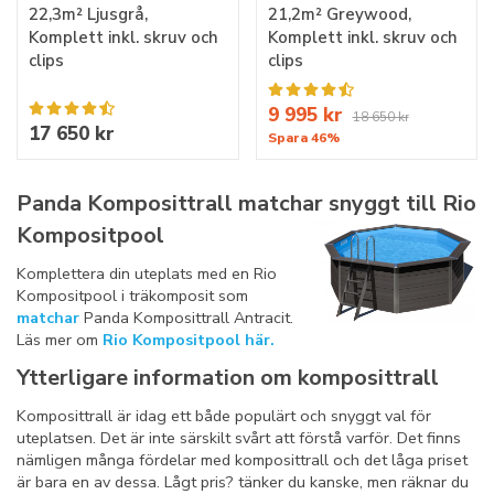
22,3m² Ljusgrå,
21,2m² Greywood,
Komplett inkl. skruv och
Komplett inkl. skruv och
clips
clips
9 995 kr
18 650 kr
17 650 kr
Spara 46%
Panda Komposittrall matchar snyggt till Rio
Kompositpool
Komplettera din uteplats med en Rio
Kompositpool i träkomposit som
matchar
Panda Komposittrall Antracit.
Läs mer om
Rio Kompositpool här.
Ytterligare information om komposittrall
Komposittrall är idag ett både populärt och snyggt val för
uteplatsen. Det är inte särskilt svårt att förstå varför. Det finns
nämligen många fördelar med komposittrall och det låga priset
är bara en av dessa. Lågt pris? tänker du kanske, men räknar du