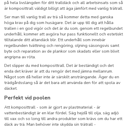
på hela livslängden för ditt tralldäck och all arbetsinsats som så
är komposittrall väldigt billigt att äga jämfört med vanlig trätrall.
Ser man till vanlig trall av trä så kommer detta med ganska
höga krav på dig som husägare. Det är upp till dig att hålla
trallen i en god vigör och det är du som, genom ett regelbundet
underhåll, kommer att avgöra hur pass funktionellt och estetiskt
tilltalande ditt altandäck blir. Ett underhåll som innebär
regelbunden tvättning och rengöring, oljning säsongsvis samt
byte och reparation av de plankor som skadats eller som blivit
angripna av röta.
Det slipper du med komposittrall. Det är beständigt och det
enda det kräver är att du rengör det med jämna mellanrum.
Något som då heller inte är särskilt ansträngande. Äger du en
trädgårdsslang så är det bara att använda den för att spola av
däcket.
Perfekt vid poolen
Att komposittrall - som är gjort av plastmaterial - är
vattenbeständigt är en klar fördel. Säg hejdå till olja, säg adjö
till vax och so long till andra produkter som krävs om du har ett
däck av trä. Man behöver inte skydda sin trätrall -