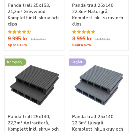
Panda trall 25x153,
Panda trall 25x140,
21,2m² Greywood,
22,3m² Naturgrå,
Komplett inkl. skruv och
Komplett inkl. skruv och
clips
clips
9 995 kr
8 995 kr
18 650 kr
16 850 kr
Spara 46%
Spara 47%
Kampanj
Utgått
Panda trall 25x140,
Panda trall 25x140,
22,3m² Antracitgrå,
22,3m² Ljusgrå,
Komplett inkl. skruv och
Komplett inkl. skruv och