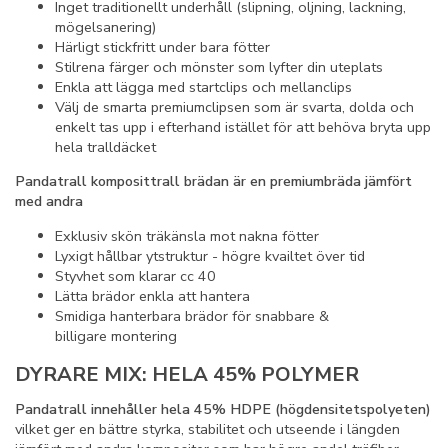
Inget traditionellt underhåll (slipning, oljning, lackning,
mögelsanering)
Härligt stickfritt under bara fötter
Stilrena färger och mönster som lyfter din uteplats
Enkla att lägga med startclips och mellanclips
Välj de smarta premiumclipsen som är svarta, dolda och
enkelt tas upp i efterhand istället för att behöva bryta upp
hela tralldäcket
Pandatrall komposittrall brädan är en premiumbräda jämfört
med andra
Exklusiv skön träkänsla mot nakna fötter
Lyxigt hållbar ytstruktur - högre kvailtet över tid
Styvhet som klarar cc 40
Lätta brädor enkla att hantera
Smidiga hanterbara brädor för snabbare &
billigare montering
DYRARE MIX: HELA 45% POLYMER
Pandatrall innehåller hela 45% HDPE (högdensitetspolyeten)
vilket ger en bättre styrka, stabilitet och utseende i längden