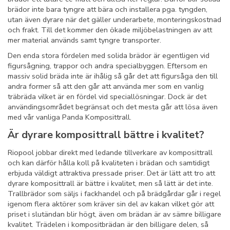
brädor inte bara tyngre att bära och installera pga. tyngden,
utan även dyrare när det gäller underarbete, monteringskostnad
och frakt. Till det kommer den ökade miljöbelastningen av att
mer material används samt tyngre transporter.
Den enda stora fördelen med solida brädor är egentligen vid
figursågning, trappor och andra specialbyggen. Eftersom en
massiv solid bräda inte är ihålig så går det att figursåga den till
andra former så att den går att använda mer som en vanlig
träbräda vilket är en fördel vid speciallösningar. Dock är det
användingsområdet begränsat och det mesta går att lösa även
med vår vanliga Panda Komposittrall.
Är dyrare komposittrall bättre i kvalitet?
Riopool jobbar direkt med ledande tillverkare av komposittrall
och kan därför hålla koll på kvaliteten i brädan och samtidigt
erbjuda väldigt attraktiva pressade priser. Det är lätt att tro att
dyrare komposittrall är bättre i kvalitet, men så lätt är det inte.
Trallbrädor som säljs i fackhandel och på brädgårdar går i regel
igenom flera aktörer som kräver sin del av kakan vilket gör att
priset i slutändan blir högt, även om brädan är av sämre billigare
kvalitet. Trädelen i kompositbrädan är den billigare delen, så