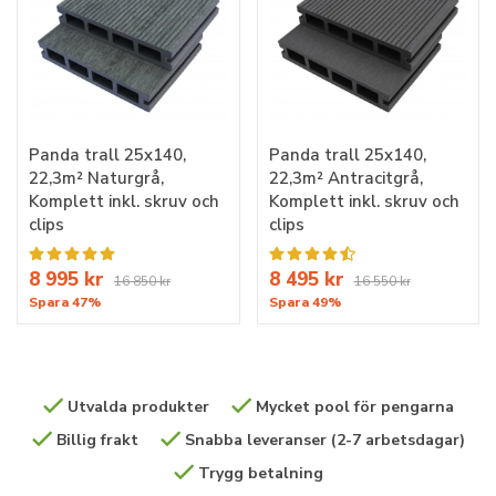
Panda trall 25x140,
Panda trall 25x140,
22,3m² Naturgrå,
22,3m² Antracitgrå,
Komplett inkl. skruv och
Komplett inkl. skruv och
clips
clips
8 995 kr
8 495 kr
16 850 kr
16 550 kr
Spara 47%
Spara 49%
Utvalda produkter
Mycket pool för pengarna
Billig frakt
Snabba leveranser (2-7 arbetsdagar)
Trygg betalning