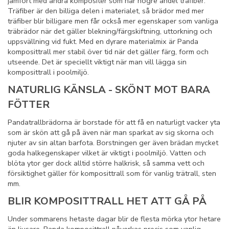
jämfört med andra kompositer som har högre andel träfiber.
Träfiber är den billiga delen i materialet, så brädor med mer
träfiber blir billigare men får också mer egenskaper som vanliga
träbrädor när det gäller blekning/färgskiftning, uttorkning och
uppsvällning vid fukt. Med en dyrare materialmix är Panda
komposittrall mer stabil över tid när det gäller färg, form och
utseende. Det är speciellt viktigt när man vill lägga sin
komposittrall i poolmiljö.
NATURLIG KÄNSLA - SKÖNT MOT BARA
FÖTTER
Pandatrallbrädorna är borstade för att få en naturligt vacker yta
som är skön att gå på även när man sparkat av sig skorna och
njuter av sin altan barfota. Borstningen ger även brädan mycket
goda halkegenskaper vilket är viktigt i poolmiljö. Vatten och
blöta ytor ger dock alltid större halkrisk, så samma vett och
försiktighet gäller för komposittrall som för vanlig trätrall, sten
mm.
BLIR KOMPOSITTRALL HET ATT GÅ PÅ
Under sommarens hetaste dagar blir de flesta mörka ytor hetare