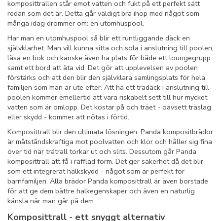
komposittrallen står emot vatten och fukt på ett perfekt sätt
redan som det är. Detta går väldigt bra ihop med något som
många idag drömmer om: en utomhuspool.
Har man en utomhuspool så blir ett runtliggande däck en
självklarhet. Man vill kunna sitta och sola i anslutning till poolen,
läsa en bok och kanske även ha plats för både ett loungegrupp
samt ett bord att äta vid. Det gör att upplevelsen av poolen
förstärks och att den blir den självklara samlingsplats för hela
familjen som man är ute efter. Att ha ett trädäck i anslutning till
poolen kommer emellertid att vara riskabelt sett till hur mycket
vatten som är omlopp. Det kostar på och träet - oavsett träslag
eller skydd - kommer att nötas i förtid.
Komposittrall blir den ultimata lösningen. Panda kompositbrädor
är måtståndskraftiga mot poolvatten och klor och håller sig fina
över tid när trätrall torkar ut och slits. Dessutom går Panda
komposittrall att få i räfflad form. Det ger säkerhet då det blir
som ett integrerat halkskydd - något som är perfekt för
barnfamiljen. Alla brädor Panda komposittrall är även borstade
för att ge dem bättre halkegenskaper och även en naturlig
känsla när man går på dem.
Komposittrall - ett snyggt alternativ