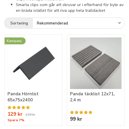
Smarta clips som går att skruvar ur i efterhand för byte av
en bräda istället för att riva upp hela tralldäcket
Sortering
Kampanj
Panda Hörnlist
Panda täcklist 12x71,
65x75x2400
2,4 m
129 kr
139 kr
99 kr
Spara 7%