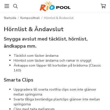
Startsida
/
Komposittrall
/
Hörnlist & Ändavslut
Hörnlist & Ändavslut
Snygga avslut med täcklist, hörnlist,
ändkappa mm.
Täckilst som täcker ändarna
Hörnlist som täcker ändarna och ramar in snyggt
Änkappa som täpper till kortsidan på brädorna (Classic
140)
Smarta Clips
Uppgradera till svarta rostfria clips som inte glänser
mellan springorna
Svarta tåliga beständiga plastclips glänser inte mellan
springorna
Clips med tajta mellanrum