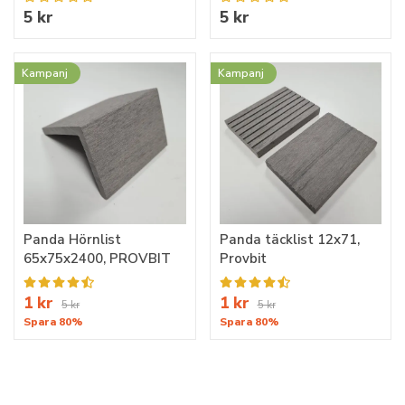
5 kr
5 kr
Kampanj
Kampanj
Panda Hörnlist
Panda täcklist 12x71,
65x75x2400, PROVBIT
Provbit
1 kr
1 kr
5 kr
5 kr
Spara 80%
Spara 80%