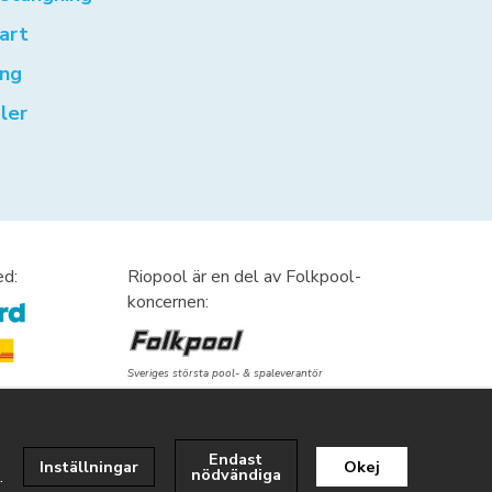
art
ng
ler
ed:
Riopool är en del av Folkpool-
koncernen:
Sveriges största pool- & spaleverantör
Fynda märkesspabad
Endast
Inställningar
Okej
nödvändiga
.