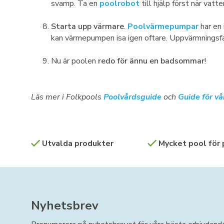
svamp. Ta en
poolrobot
till hjälp först när vat
Starta upp värmare
.
Poolvärmepumpar
har en 
kan värmepumpen isa igen oftare. Uppvärmningsf
Nu är poolen
redo för ännu en badsommar
!
Läs mer i Folkpools
Poolvårdsguide
och
Guide för v
Utvalda produkter
Mycket pool för
Nyhetsbrev