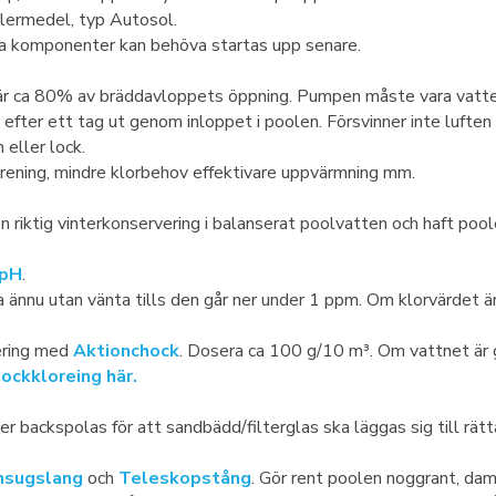
olermedel, typ Autosol.
sa komponenter kan behöva startas upp senare.
är ca 80% av bräddavloppets öppning. Pumpen måste vara vattenfy
r efter ett tag ut genom inloppet i poolen. Försvinner inte lufte
eller lock.
 rening, mindre klorbehov effektivare uppvärmning mm.
en riktig vinterkonservering i balanserat poolvatten och haft po
 pH
.
ännu utan vänta tills den går ner under 1 ppm. Om klorvärdet är 
rering med
Aktionchock
. Dosera ca 100 g/10 m³. Om vattnet är g
ockkloreing här.
ter backspolas för att sandbädd/filterglas ska läggas sig till rätta 
nsugslang
och
Teleskopstång
. Gör rent poolen noggrant, da