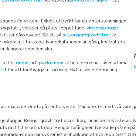
d
Lövraka eller Håv
. Kontrollera
poolöverdraget
- byt
ades för vintern. Enkelt uttryckt tar du vinterstängningen
ningställt, ventiler på plats i öppet läge,
vinterpluggar
h filter påskruvade. Se till så
silkorgen
/
grovfiltret
är
riskera att ta skada. När cirkulationen är igång, kontrollera
onen fungerar som den ska.
ra att
o-ringar
och
packningar
är hela och rena - även ytorna
ett
för att förebygga uttorkning. Byt ut vid deformering
tglas, manometer etc på centralventil. Manometer med två varv gän
ingspluggar. Rengör grovfiltret och silkorg innan det installeras. 
uts rätt till in och utlopp. Rengör förångaren (veckade plåten på 
nlop/bräddavlopp när systemet är ihopkopplat och redo. Sätt till