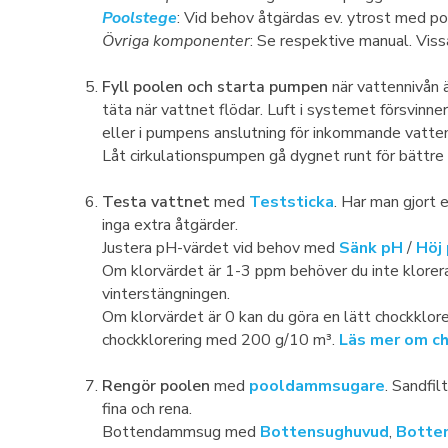
Poolstege
: Vid behov åtgärdas ev. ytrost med p
Övriga komponenter
: Se respektive manual. Vis
Fyll poolen och starta pumpen
när vattennivån 
täta när vattnet flödar. Luft i systemet försvinne
eller i pumpens anslutning för inkommande vatten 
Låt cirkulationspumpen gå dygnet runt för bättre
Testa vattnet
med
Teststicka
. Har man gjort 
inga extra åtgärder.
Justera pH-värdet vid behov med
Sänk pH
/
Höj
Om klorvärdet är 1-3 ppm behöver du inte klorera 
vinterstängningen.
Om klorvärdet är 0 kan du göra en lätt chockklo
chockklorering med 200 g/10 m³.
Läs mer om ch
Rengör poolen
med
pooldammsugare
. Sandfil
fina och rena.
Bottendammsug med
Bottensughuvud
,
Botte