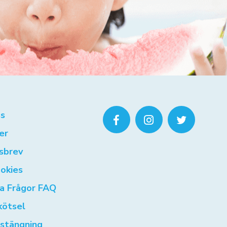
s
er
sbrev
okies
ga Frågor FAQ
kötsel
rstängning