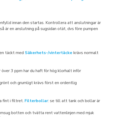
lld innan den startas. Kontrollera att anslutningar är
n så är en anslutning på sugsidan otät, dvs före pumpen
olen täckt med
Säkerhets-/vintertäcke
krävs normalt
över 3 ppm har du haft för hög klorhalt inför
rönt och grumligt krävs först en ordentlig
fint i filtret.
Filterbollar
: se till att tank och bollar är
mmsug botten och tvätta rent vattenlinjen med mjuk