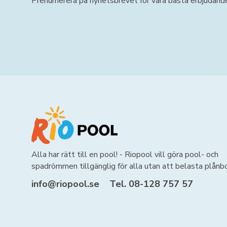
Prenumerera på nyhetsbrevet för våra bästa erbjudand
Alla har rätt till en pool! - Riopool vill göra pool- och
spadrömmen tillgänglig för alla utan att belasta plånb
info@riopool.se
Tel. 08-128 757 57