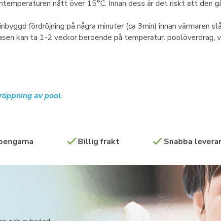
tentemperaturen nått över 15°C. Innan dess är det riskt att den gå
inbyggd fördröjning på några minuter (ca 3min) innan värmaren s
asen kan ta 1-2 veckor beroende på temperatur. poolöverdrag,
åröppning av pool
.
 pengarna
Billig frakt
Snabba leveran