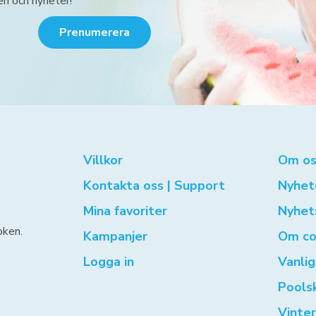
en och nyheter!
Prenumerera
Villkor
Om os
Kontakta oss | Support
Nyhet
Mina favoriter
Nyhet
oken.
Kampanjer
Om co
Logga in
Vanli
Pools
Vinte