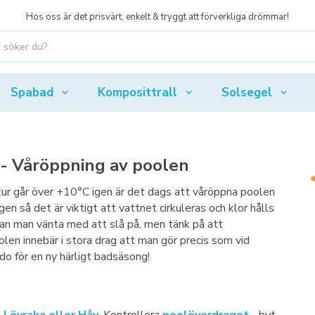
Hos oss är det prisvärt, enkelt & tryggt att förverkliga drömmar!
Spabad
Komposittrall
Solsegel
- Våröppning av poolen
ur går över +10°C igen är det dags att våröppna poolen
gen så det är viktigt att vattnet cirkuleras och klor hålls
 kan man vänta med att slå på, men tänk på att
len innebär i stora drag att man gör precis som vid
do för en ny härligt badsäsong!