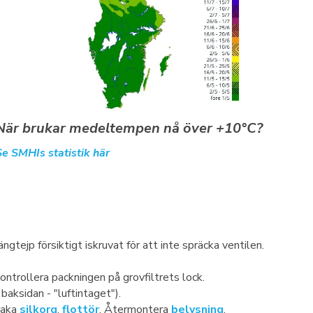
När brukar medeltempen nå över +10°C?
Se SMHIs statistik här
gtejp försiktigt iskruvat för att inte spräcka ventilen.
Kontrollera packningen på grovfiltrets lock.
baksidan - "luftintaget").
baka
silkorg
,
flottör
. Återmontera
belysning
.