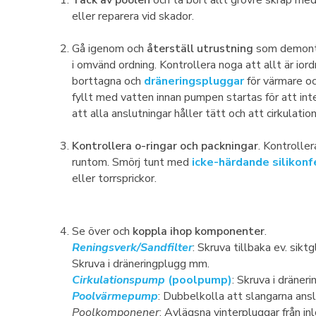
Täck av poolen
och ta bort allt grövre skräp me
eller reparera vid skador.
Gå igenom och
återställ utrustning
som demonter
i omvänd ordning. Kontrollera noga att allt är iord
borttagna och
dräneringspluggar
för värmare oc
fyllt med vatten innan pumpen startas för att inte 
att alla anslutningar håller tätt och att cirkulati
Kontrollera o-ringar och packningar
. Kontrolle
runtom. Smörj tunt med
icke-härdande silikonf
eller torrsprickor.
Se över och
koppla ihop komponenter
.
Reningsverk/Sandfilter
: Skruva tillbaka ev. sik
Skruva i dräneringplugg mm.
Cirkulationspump
(poolpump)
: Skruva i dräner
Poolvärmepump
: Dubbelkolla att slangarna ansl
Poolkomponener
: Avlägsna vinterpluggar från i