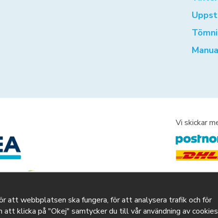
Uppst
Tömni
Manua
Vi skickar m
ör att webbplatsen ska fungera, för att analysera trafik och för
att klicka på "Okej" samtycker du till vår användning av cookies