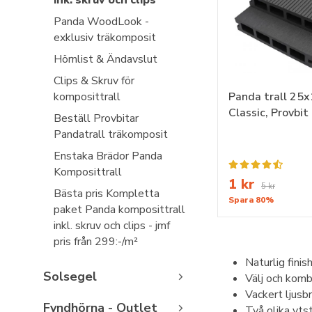
ink. skruv och clips
Panda WoodLook -
exklusiv träkomposit
Hörnlist & Ändavslut
Clips & Skruv för
komposittrall
Panda trall 25
Classic, Provbit
Beställ Provbitar
Pandatrall träkomposit
Enstaka Brädor Panda
Komposittrall
1 kr
5 kr
Bästa pris Kompletta
Spara 80%
paket Panda komposittrall
inkl. skruv och clips - jmf
pris från 299:-/m²
Naturlig fini
Solsegel
Välj och komb
Vackert ljusbr
Fyndhörna - Outlet
Två olika yts