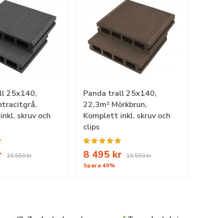
ll 25x140,
Panda trall 25x140,
tracitgrå,
22,3m² Mörkbrun,
nkl. skruv och
Komplett inkl. skruv och
clips
r
8 495 kr
16 550 kr
16 550 kr
Spara 49%