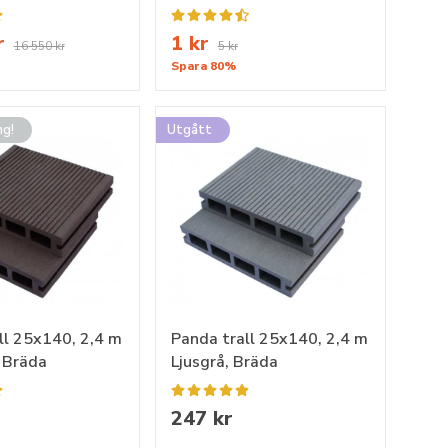
r
1 kr
16 550 kr
5 kr
Spara 80%
ng!
Utgått
ll 25x140, 2,4 m
Panda trall 25x140, 2,4 m
 Bräda
Ljusgrå, Bräda
247 kr