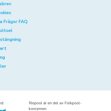
sbrev
okies
ga Frågor FAQ
kötsel
rstängning
art
ng
ler
ed:
Riopool är en del av Folkpool-
koncernen: