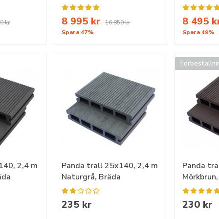
8 995 kr
8 495 k
0 kr
16 850 kr
Spara 47%
Spara 49%
Förbeställni
140, 2,4 m
Panda trall 25x140, 2,4 m
Panda tra
äda
Naturgrå, Bräda
Mörkbrun,
235 kr
230 kr