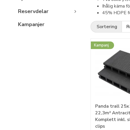
Ihålig kärna 
Reservdelar
45% HDPE för 
Kampanjer
Sortering
Kampanj
Panda trall 25x
22,3m² Antracit
Komplett inkl. s
clips