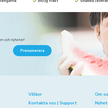
 pengarna
Billig frakt
Snabba leveran
en och nyheter!
Prenumerera
Villkor
Om os
Kontakta oss | Support
Nyhet