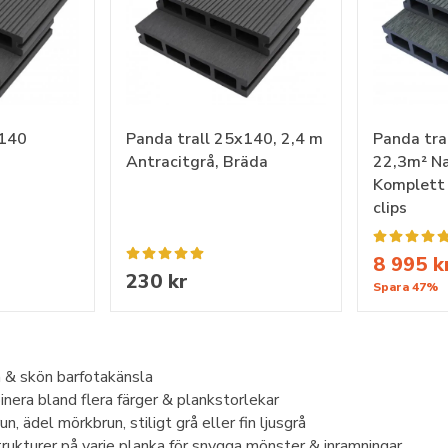
x140
Panda trall 25x140, 2,4 m
Panda tra
Antracitgrå, Bräda
22,3m² Na
Komplett i
clips
8 995 k
230 kr
Spara 47%
sh & skön barfotakänsla
inera bland flera färger & plankstorlekar
un, ädel mörkbrun, stiligt grå eller fin ljusgrå
trukturer på varje planka för snygga mönster & inramningar