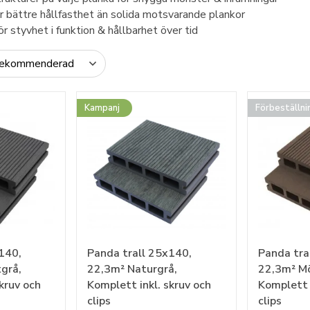
för bättre hållfasthet än solida motsvarande plankor
styvhet i funktion & hållbarhet över tid
Kampanj
Förbeställni
140,
Panda trall 25x140,
Panda tra
grå,
22,3m² Naturgrå,
22,3m² Mö
kruv och
Komplett inkl. skruv och
Komplett i
clips
clips