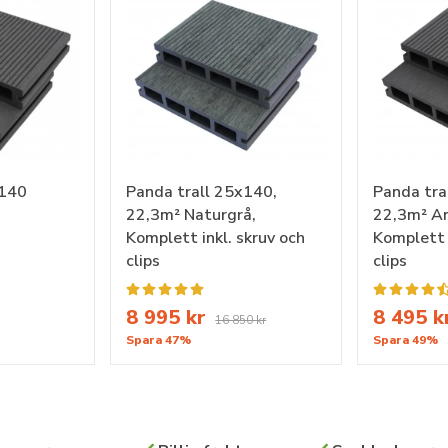
x140
Panda trall 25x140,
Panda tra
22,3m² Naturgrå,
22,3m² An
Komplett inkl. skruv och
Komplett i
clips
clips
8 995 kr
8 495 k
16 850 kr
Spara 47%
Spara 49%