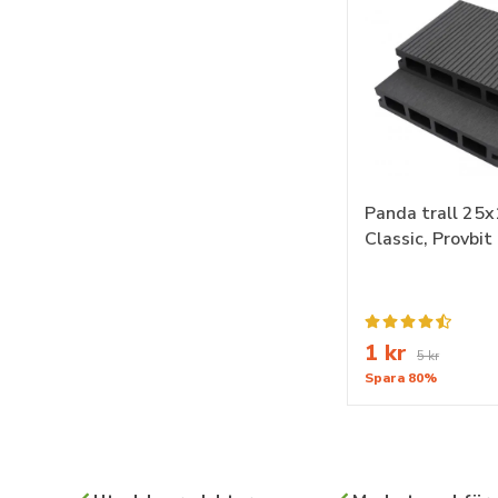
Panda trall 25
Classic, Provbit
1 kr
5 kr
Spara 80%