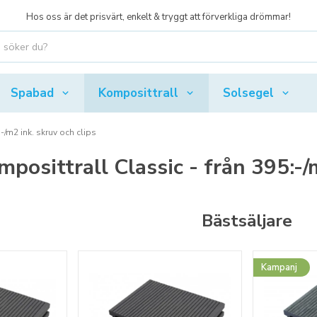
Hos oss är det prisvärt, enkelt & tryggt att förverkliga drömmar!
Spabad
Komposittrall
Solsegel
-/m2 ink. skruv och clips
posittrall Classic - från 395:-/m
Bästsäljare
Kampanj