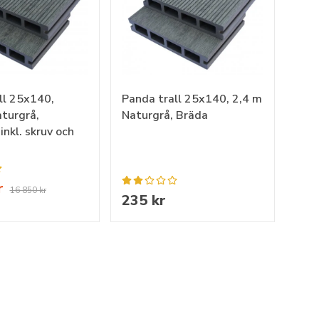
ll 25x140,
Panda trall 25x140, 2,4 m
turgrå,
Naturgrå, Bräda
nkl. skruv och
r
16 850 kr
235 kr