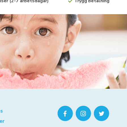
ser (2-7 arbetsdagar)
Trygg betalning
s
er