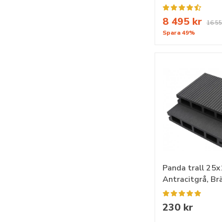
8 495 kr
16 55
Spara 49%
Panda trall 25x
Antracitgrå, Br
230 kr