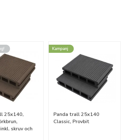
ng!
Kampanj
ll 25x140,
Panda trall 25x140
rkbrun,
Classic, Provbit
nkl. skruv och