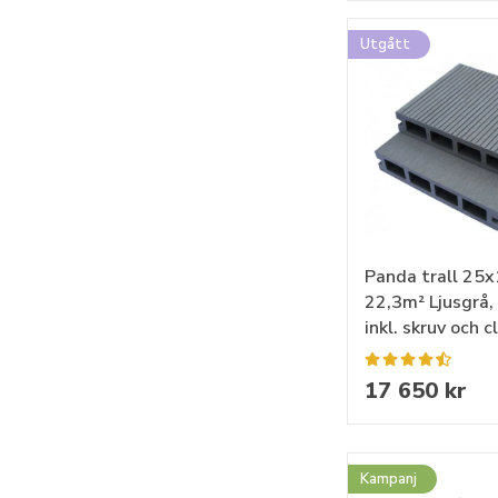
Utgått
Panda trall 25x
22,3m² Ljusgrå,
inkl. skruv och c
17 650 kr
Kampanj