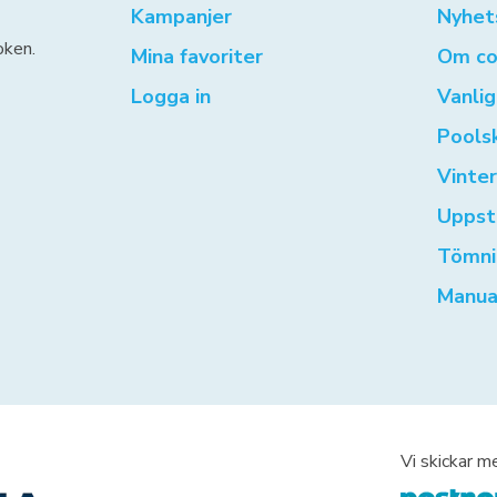
Kampanjer
Nyhet
oken.
Mina favoriter
Om co
Logga in
Vanli
Pools
Vinte
Uppst
Tömni
Manua
Vi skickar m