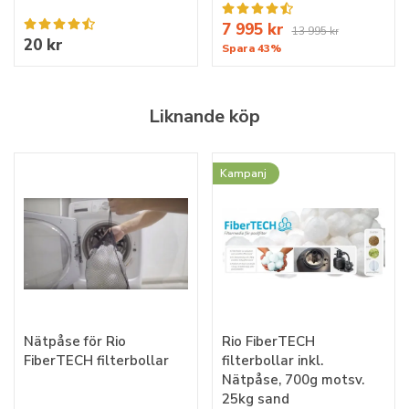
7 995 kr
13 995 kr
20 kr
Spara 43%
Liknande köp
Kampanj
Nätpåse för Rio
Rio FiberTECH
FiberTECH filterbollar
filterbollar inkl.
Nätpåse, 700g motsv.
25kg sand