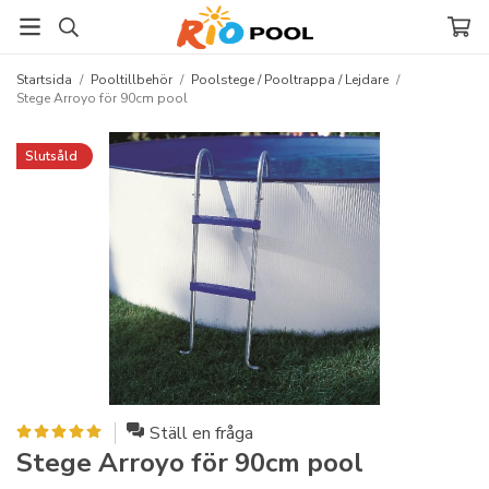
Startsida
/
Pooltillbehör
/
Poolstege / Pooltrappa / Lejdare
/
Stege Arroyo för 90cm pool
Slutsåld
Ställ en fråga
Stege Arroyo för 90cm pool