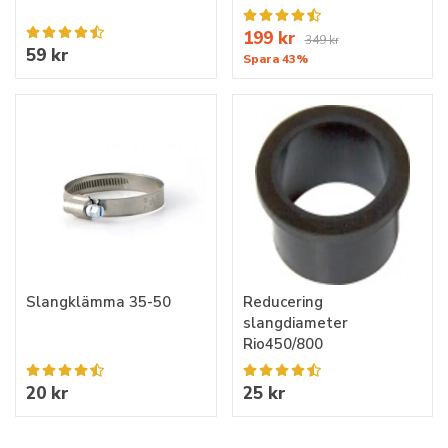
199 kr
349 kr
59 kr
Spara 43%
Slangklämma 35-50
Reducering
slangdiameter
Rio450/800
20 kr
25 kr