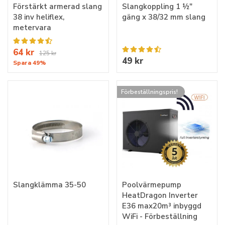
Förstärkt armerad slang
Slangkoppling 1 ½"
38 inv heliflex,
gäng x 38/32 mm slang
metervara
64 kr
125 kr
49 kr
Spara 49%
Förbeställningspris!
Slangklämma 35-50
Poolvärmepump
HeatDragon Inverter
E36 max20m³ inbyggd
WiFi - Förbeställning