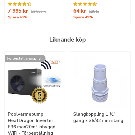
7 995 kr
64 kr
13 995 kr
125 kr
Spara 43%
Spara 49%
Liknande köp
Förbeställningspris!
Poolvärmepump
Slangkoppling 1 ½"
HeatDragon Inverter
gäng x 38/32 mm slang
E36 max20m³ inbyggd
WiFi - Förbeställning