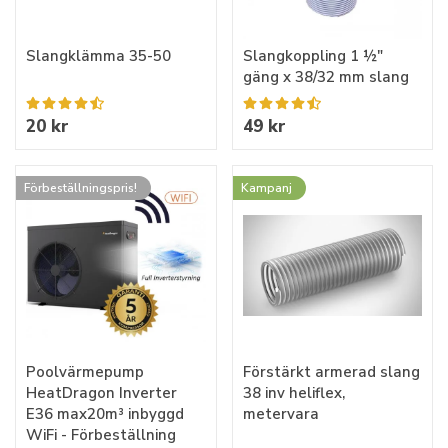
Slangklämma 35-50
Slangkoppling 1 ½"
gäng x 38/32 mm slang
20 kr
49 kr
Förbeställningspris!
Kampanj
Poolvärmepump
Förstärkt armerad slang
HeatDragon Inverter
38 inv heliflex,
E36 max20m³ inbyggd
metervara
WiFi - Förbeställning