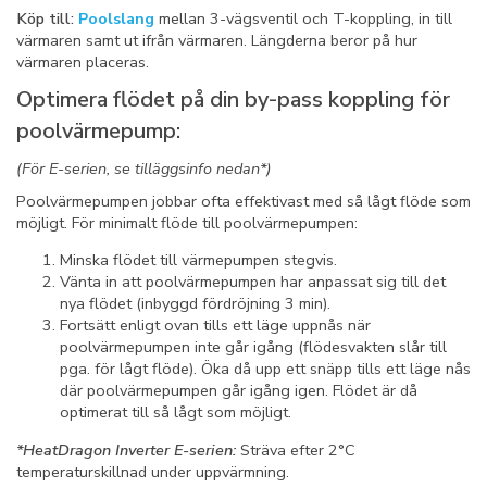
Köp till:
Poolslang
mellan 3-vägsventil och T-koppling, in till
värmaren samt ut ifrån värmaren. Längderna beror på hur
värmaren placeras.
Optimera flödet på din by-pass koppling för
poolvärmepump:
(För E-serien, se tilläggsinfo nedan*)
Poolvärmepumpen jobbar ofta effektivast med så lågt flöde som
möjligt. För minimalt flöde till poolvärmepumpen:
Minska flödet till värmepumpen stegvis.
Vänta in att poolvärmepumpen har anpassat sig till det
nya flödet (inbyggd fördröjning 3 min).
Fortsätt enligt ovan tills ett läge uppnås när
poolvärmepumpen inte går igång (flödesvakten slår till
pga. för lågt flöde). Öka då upp ett snäpp tills ett läge nås
där poolvärmepumpen går igång igen. Flödet är då
optimerat till så lågt som möjligt.
*HeatDragon Inverter E-serien:
Sträva efter 2°C
temperaturskillnad under uppvärmning.