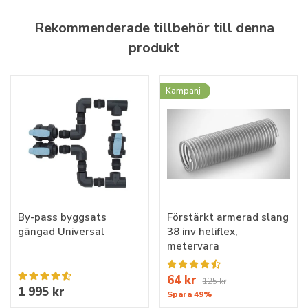
Rekommenderade tillbehör till denna
produkt
Kampanj
By-pass byggsats
Förstärkt armerad slang
gängad Universal
38 inv heliflex,
metervara
64 kr
125 kr
1 995 kr
Spara 49%