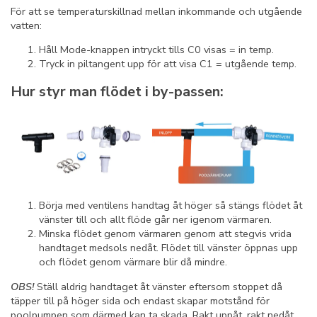
För att se temperaturskillnad mellan inkommande och utgående
vatten:
Håll Mode-knappen intryckt tills C0 visas = in temp.
Tryck in piltangent upp för att visa C1 = utgående temp.
Hur styr man flödet i by-passen:
Börja med ventilens handtag åt höger så stängs flödet åt
vänster till och allt flöde går ner igenom värmaren.
Minska flödet genom värmaren genom att stegvis vrida
handtaget medsols nedåt. Flödet till vänster öppnas upp
och flödet genom värmare blir då mindre.
OBS!
Ställ aldrig handtaget åt vänster eftersom stoppet då
täpper till på höger sida och endast skapar motstånd för
poolpumpen som därmed kan ta skada. Rakt uppåt, rakt nedåt