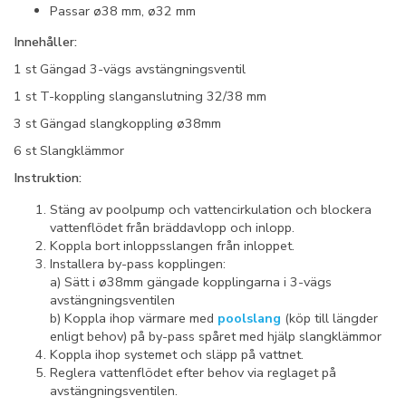
Passar ø38 mm, ø32 mm
Innehåller:
1 st Gängad 3-vägs avstängningsventil
1 st T-koppling slanganslutning 32/38 mm
3 st Gängad slangkoppling ø38mm
6 st Slangklämmor
Instruktion:
Stäng av poolpump och vattencirkulation och blockera
vattenflödet från bräddavlopp och inlopp.
Koppla bort inloppsslangen från inloppet.
Installera by-pass kopplingen:
a) Sätt i ø38mm gängade kopplingarna i 3-vägs
avstängningsventilen
b) Koppla ihop värmare med
poolslang
(köp till längder
enligt behov) på by-pass spåret med hjälp slangklämmor
Koppla ihop systemet och släpp på vattnet.
Reglera vattenflödet efter behov via reglaget på
avstängningsventilen.