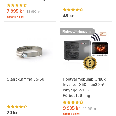
7 995 kr
13 995 kr
49 kr
Spara 43%
Förbeställningspris!
Slangklämma 35-50
Poolvärmepump Orilux
Inverter X50 max30m³
inbyggd WiFi -
Förbeställning
9 995 kr
15 995 kr
20 kr
Spara 38%