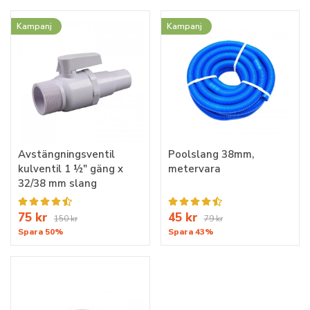
Kampanj
Kampanj
Avstängningsventil
Poolslang 38mm,
kulventil 1 ½" gäng x
metervara
32/38 mm slang
75 kr
45 kr
150 kr
79 kr
Spara 50%
Spara 43%