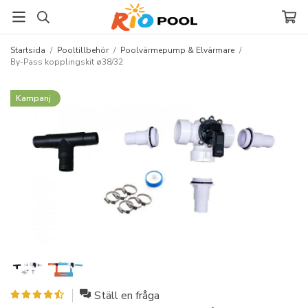
Startsida
/
Pooltillbehör
/
Poolvärmepump & Elvärmare
/
By-Pass kopplingskit ø38/32
Kampanj
Ställ en fråga