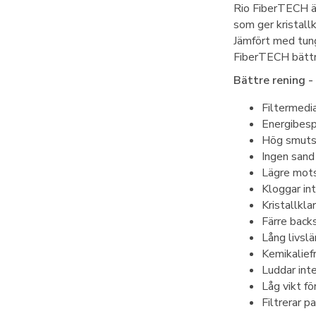
Rio FiberTECH är
som ger kristall
Jämfört med tung 
FiberTECH bättre
Bättre rening -
Filtermedi
Energibes
Hög smuts
Ingen sand
Lägre mots
Kloggar int
Kristallklar
Färre back
Lång livsl
Kemikaliefr
Luddar inte
Låg vikt fö
Filtrerar pa