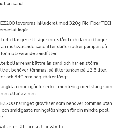
het än sand
 EZ200 levereras inkluderat med 320g Rio FiberTECH
termediat ingår.
lterbollar ger ett lägre motstånd och därmed högre
 än motsvarande sandfilter därför räcker pumpen på
för motsvarande sandfilter.
terbollar renar bättre än sand och har en större
iltret behöver tömmas, så filtertanken på 12,5 liter,
er och 340 mm hög, räcker långt.
slangklämmor ingår för enkel montering med slang som
8 mm eller 32 mm.
 EZ200 har inget grovfilter som behöver tömmas utan
 och smidigaste reningslösningen för din mindre pool,
r.
vatten - lättare att använda.