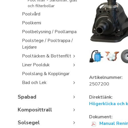
Pool filter - Sandfilter, glas
och filterbollar
Poolvård
Poolkemi
Poolbelysning / Poollampa
Poolstege / Pooltrappa /
Lejdare
Pooltäcken & Bottenfilt
Liner Poolduk
Poolslang & Kopplingar
Artikelnummer:
Bad och Lek
2507200
Spabad
Direktlänk:
Högerklicka och 
Komposittrall
Dokument:
Solsegel
Manual Reni