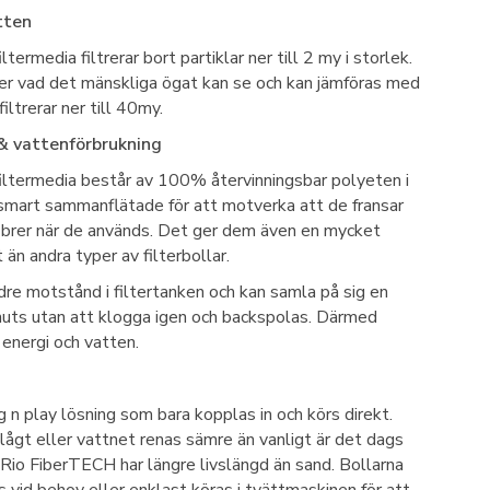
tten
termedia filtrerar bort partiklar ner till 2 my i storlek.
er vad det mänskliga ögat kan se och kan jämföras med
iltrerar ner till 40my.
& vattenförbrukning
ltermedia består av 100% återvinningsbar polyeten i
smart sammanflätade för att motverka att de fransar
fibrer när de används. Det ger dem även en mycket
 än andra typer av filterbollar.
dre motstånd i filtertanken och kan samla på sig en
uts utan att klogga igen och backspolas. Därmed
energi och vatten.
 n play lösning som bara kopplas in och körs direkt.
 lågt eller vattnet renas sämre än vanligt är det dags
. Rio FiberTECH har längre livslängd än sand. Bollarna