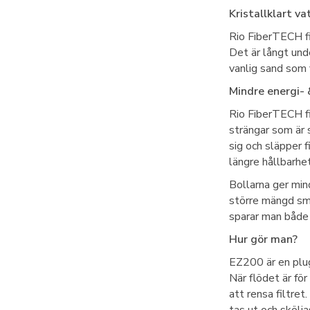
Kristallklart va
Rio FiberTECH fil
Det är långt und
vanlig sand som f
Mindre energi- 
Rio FiberTECH fi
strängar som är 
sig och släpper 
längre hållbarhet
Bollarna ger min
större mängd sm
sparar man både 
Hur gör man?
EZ200 är en plug
När flödet är för
att rensa filtret