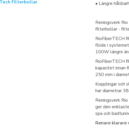
Tech Filterbollar
• Längre hållbar
Reningsverk Rio
filterbollar - fil
RioFiberTECH fi
flöde i systemet
100W längre än 
RioFiberTECH fil
kapacitet innan f
250 mm i diamet
Kopplingar och 
har diametrar 3
Reningsverk Rio
ger den enklaste
spa och badtunno
Renare klarare 