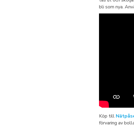
tas ut och skölja
bli som nya. An
Köp till
Nätpåse
förvaring av boll