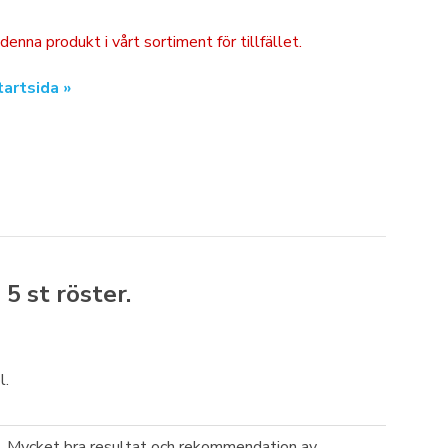
 denna produkt i vårt sortiment för tillfället.
tartsida »
å
5
st röster.
l.
nd. Mycket bra resultat och rekommendation av