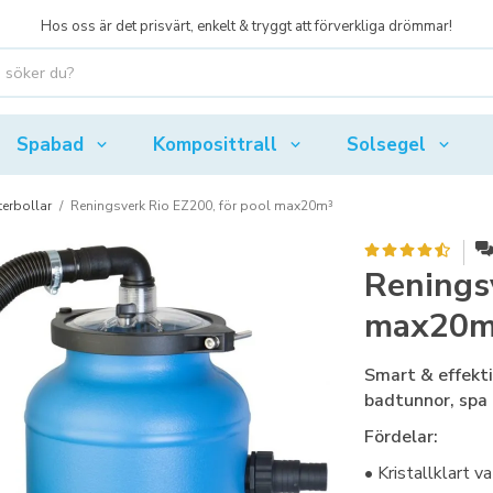
Hos oss är det prisvärt, enkelt & tryggt att förverkliga drömmar!
Spabad
Komposittrall
Solsegel
terbollar
/
Reningsverk Rio EZ200, för pool max20m³
Reningsv
max20m
Smart & effekti
badtunnor, spa
Fördelar:
• Kristallklart 