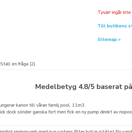
Tyvärr ingår inte
Till butikens s
Sitemap »
Ställ en fråga (2)
Medelbetyg
4.8
/5 baserat p
ungerar kanon till våran familj pool. 11m3.
ick dock sönder ganska fort men fick en ny pump direkt av riopoo
midigt reningsverk med nya sortens filter bollar istället för sa