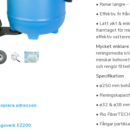
• Renar längre - 
• Effektiv, fri fr
• Lätt vikt & en
framtaget för m
effektiv vattenr
Mycket enklare
reningsmedia ist
minskar behovet 
och rengör filter
Specifikation
• ø250 mm behål
• Reningskapacit
• ø32 & ø38 mm 
kopiera adressen
• Rio FiberTECH 
• Fångar partiklar
ngsverk EZ200