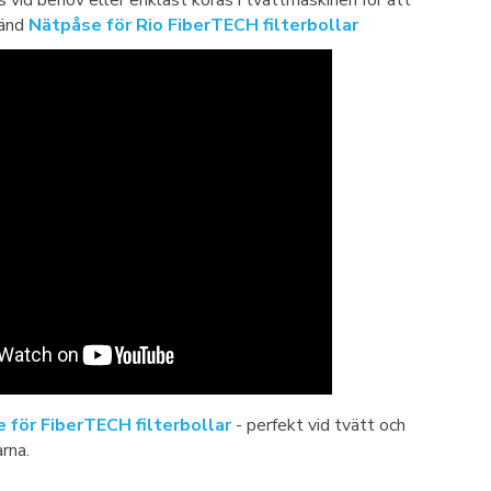
s vid behov eller enklast köras i tvättmaskinen för att
vänd
Nätpåse för Rio FiberTECH filterbollar
 för FiberTECH filterbollar
- perfekt vid tvätt och
arna.