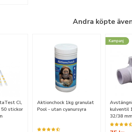
Andra köpte äve
Kampanj
taTest Cl,
Aktionchock 1kg granulat
Avstängni
, 50 stickor
Pool - utan cyanursyra
kulventil
om
32/38 mm