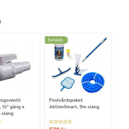
n
Kampanj
ngsventil
Poolvårdspaket
 1 ½" gäng x
AktionSmart, 9m slang
 slang