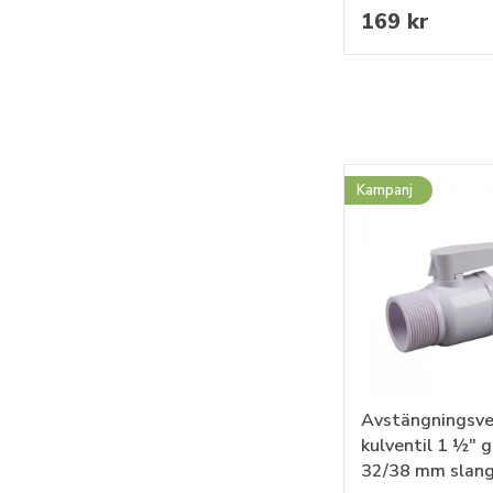
169 kr
Kampanj
Avstängningsve
kulventil 1 ½" 
32/38 mm slan