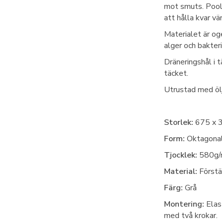
mot smuts. Pools
att hålla kvar v
Materialet är oge
alger och bakteri
Dräneringshål i 
täcket.
Utrustad med ölje
Storlek:
675 x 
Form:
Oktagonal 
Tjocklek:
580g/
Material:
Förstä
Färg:
Grå
Montering:
Elast
med två krokar.