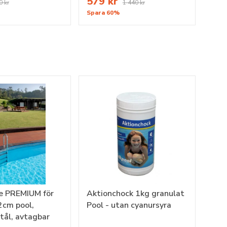
579 kr
0 kr
1 440 kr
Spara 60%
e PREMIUM för
Aktionchock 1kg granulat
cm pool,
Pool - utan cyanursyra
stål, avtagbar