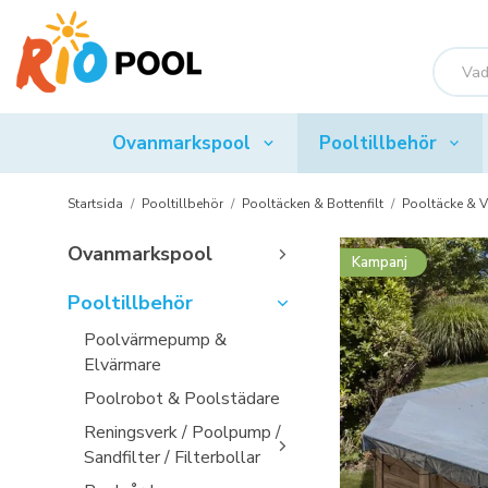
Ovanmarkspool
Pooltillbehör
Startsida
/
Pooltillbehör
/
Pooltäcken & Bottenfilt
/
Pooltäcke & V
Ovanmarkspool
Kampanj
Pooltillbehör
Poolvärmepump &
Elvärmare
Poolrobot & Poolstädare
Reningsverk / Poolpump /
Sandfilter / Filterbollar