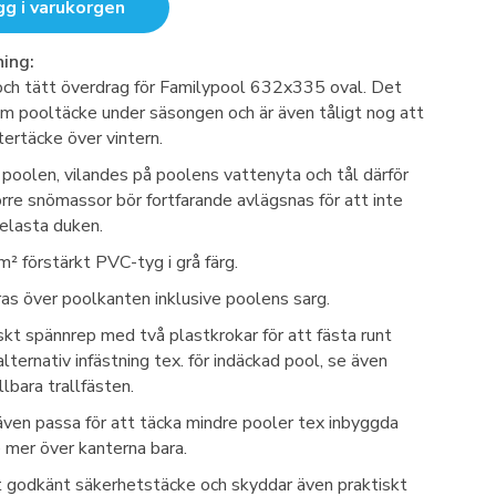
gg i varukorgen
ing:
 och tätt överdrag för Familypool 632x335 oval. Det
m pooltäcke under säsongen och är även tåligt nog att
ertäcke över vintern.
 poolen, vilandes på poolens vattenyta och tål därför
rre snömassor bör fortfarande avlägsnas för att inte
belasta duken.
m² förstärkt PVC-tyg i grå färg.
s över poolkanten inklusive poolens sarg.
iskt spännrep med två plastkrokar för att fästa runt
lternativ infästning tex. för indäckad pool, se även
llbara trallfästen.
ven passa för att täcka mindre pooler tex inbyggda
e mer över kanterna bara.
t godkänt säkerhetstäcke och skyddar även praktiskt