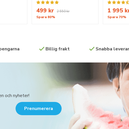
499 kr
1 995 k
2 550 kr
Spara 80%
Spara 70%
 pengarna
Billig frakt
Snabba leveran
en och nyheter!
Prenumerera