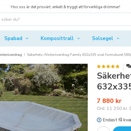
Hos oss är det prisvärt, enkelt & tryggt att förverkliga drömmar!
Spabad
Komposittrall
Solsegel
interöverdrag
/
Säkerhets-/Vinteröverdrag Family 632x335 oval formskuret 580
Säkerhe
632x335
7 880 kr
Ord.
11 250 kr
.
Endast få kvar