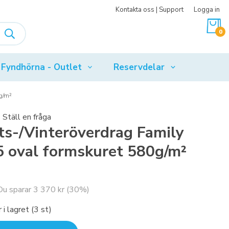
Kontakta oss | Support
Logga in
0
Fyndhörna - Outlet
Reservdelar
g/m²
Ställ en fråga
ts-/Vinteröverdrag Family
 oval formskuret 580g/m²
 Du sparar
3 370 kr
(
30
%)
 i lagret (3 st)