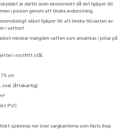
kyddet är därtill även ekonomiskt då det hjälper till
ärmen i poolen genom att hindra avdunstning.
nomskinligt vilket hjälper till att hindra tillväxten av
er i vattnet.
täcket minskar mängden vatten som ansamlas i pölar på
tter i rostfritt stål.
375 cm
oval (åttakantig)
m²
rkt PVC
iskt spännrep ner över sargkanterna som fästs ihop