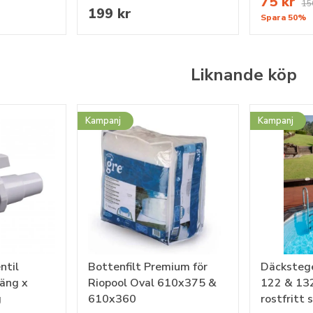
75 kr
15
199 kr
Spara 50%
Liknande köp
Kampanj
Kampanj
ntil
Bottenfilt Premium för
Däcksteg
gäng x
Riopool Oval 610x375 &
122 & 132
g
610x360
rostfritt 