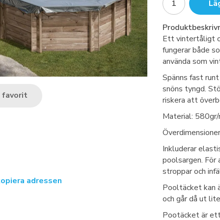
Lä
Produktbeskrivn
Ett vintertåligt
fungerar både so
använda som vint
Spänns fast runt
snöns tyngd. Stö
favorit
riskera att över
Material: 580gr/
Överdimensionera
Inkluderar elast
poolsargen. För a
stroppar och infä
kopiera adressen
Pooltäcket kan ä
och går då ut lit
Pootäcket är et