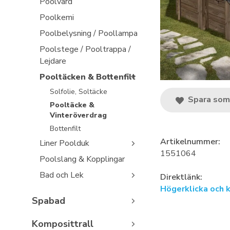
Poolvård
Poolkemi
Poolbelysning / Poollampa
Poolstege / Pooltrappa /
Lejdare
Pooltäcken & Bottenfilt
Solfolie, Soltäcke
Spara som 
Pooltäcke &
Vinteröverdrag
Bottenfilt
Artikelnummer:
Liner Poolduk
1551064
Poolslang & Kopplingar
Bad och Lek
Direktlänk:
Högerklicka och 
Spabad
Komposittrall