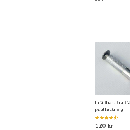
Per-Olof
Infällbart trallf
pooltäckning
120 kr