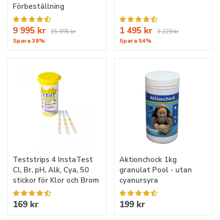
Förbeställning
9 995 kr
1 495 kr
15 995 kr
3 229 kr
Spara 38%
Spara 54%
Teststrips 4 InstaTest
Aktionchock 1kg
Cl, Br, pH, Alk, Cya, 50
granulat Pool - utan
stickor för Klor och Brom
cyanursyra
169 kr
199 kr