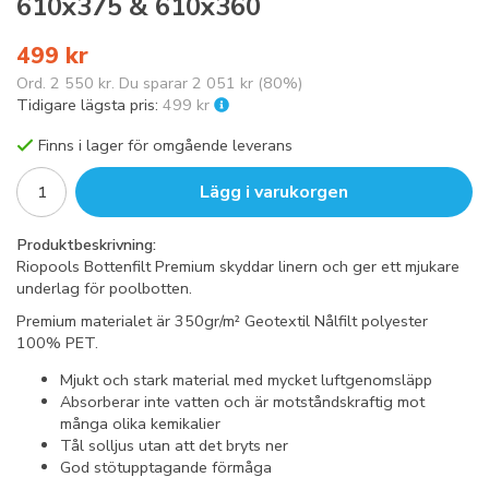
610x375 & 610x360
499 kr
Ord.
2 550 kr
. Du sparar
2 051 kr
(
80
%)
Tidigare lägsta pris:
499 kr
Finns i lager för omgående leverans
Lägg i varukorgen
Produktbeskrivning:
Riopools Bottenfilt Premium skyddar linern och ger ett mjukare
underlag för poolbotten.
Premium materialet är 350gr/m² Geotextil Nålfilt polyester
100% PET.
Mjukt och stark material med mycket luftgenomsläpp
Absorberar inte vatten och är motståndskraftig mot
många olika kemikalier
Tål solljus utan att det bryts ner
God stötupptagande förmåga