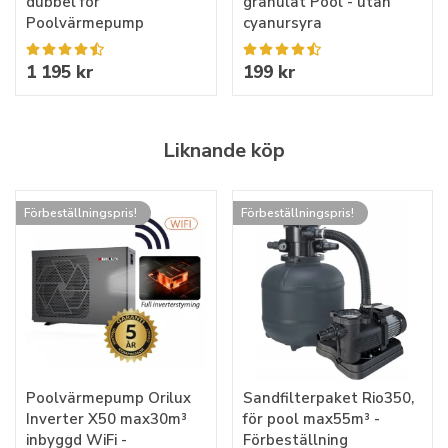
dubbel för
granulat Pool - utan
Poolvärmepump
cyanursyra
1 195 kr
199 kr
Liknande köp
Förbeställningspris!
Förbeställningspris!
Poolvärmepump Orilux
Sandfilterpaket Rio350,
Inverter X50 max30m³
för pool max55m³ -
inbyggd WiFi -
Förbeställning