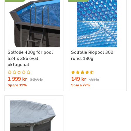
Solfolie 400g för pool
Solfolie Riopool 300
524 x 386 oval
rund, 180g
oktagonal
1 999 kr
149 kr
3 260 kr
652 kr
Spara 39%
Spara 77%