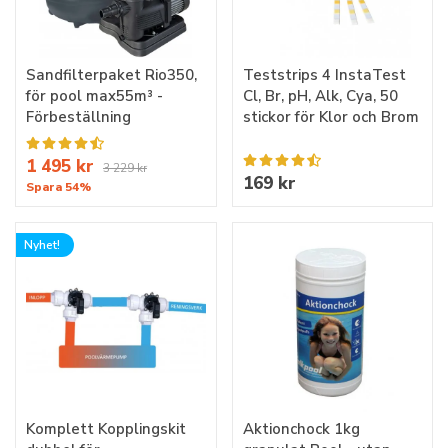
Sandfilterpaket Rio350,
Teststrips 4 InstaTest
för pool max55m³ -
Cl, Br, pH, Alk, Cya, 50
Förbeställning
stickor för Klor och Brom
1 495 kr
3 229 kr
169 kr
Spara 54%
Nyhet!
Komplett Kopplingskit
Aktionchock 1kg