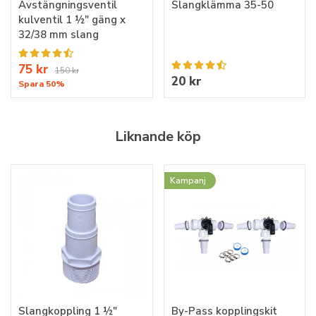
Avstängningsventil
Slangklämma 35-50
kulventil 1 ½" gäng x
32/38 mm slang
75 kr
150 kr
20 kr
Spara 50%
Liknande köp
Kampanj
Slangkoppling 1 ½"
By-Pass kopplingskit