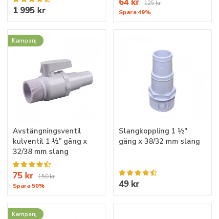
64 kr
125 kr
1 995 kr
Spara 49%
Kampanj
Avstängningsventil
Slangkoppling 1 ½"
kulventil 1 ½" gäng x
gäng x 38/32 mm slang
32/38 mm slang
75 kr
150 kr
49 kr
Spara 50%
Kampanj