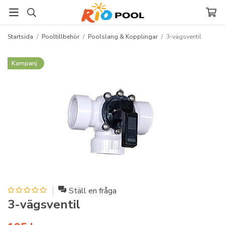
Startsida
/
Pooltillbehör
/
Poolslang & Kopplingar
/
3-vägsventil
Kampanj
Ställ en fråga
3-vägsventil