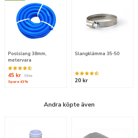
Poolslang 38mm,
Slangklämma 35-50
metervara
45 kr
79 kr
20 kr
Spara 43%
Andra köpte även