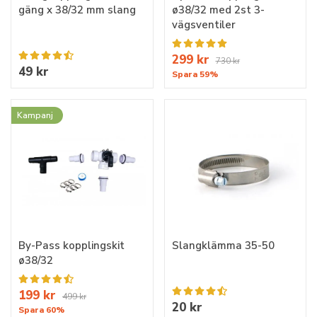
gäng x 38/32 mm slang
ø38/32 med 2st 3-
vägsventiler
299 kr
730 kr
49 kr
Spara 59%
Kampanj
By-Pass kopplingskit
Slangklämma 35-50
ø38/32
199 kr
499 kr
20 kr
Spara 60%