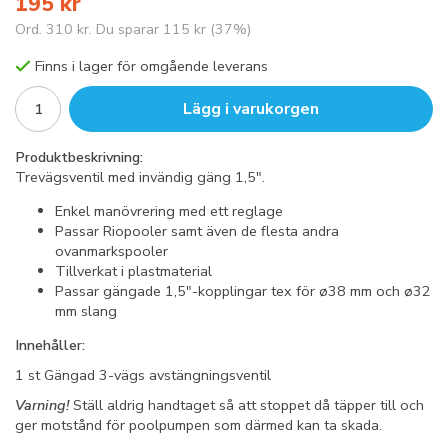
195 kr
Ord.
310 kr
. Du sparar
115 kr
(
37
%)
Finns i lager för omgående leverans
Lägg i varukorgen
Produktbeskrivning:
Trevägsventil med invändig gäng 1,5".
Enkel manövrering med ett reglage
Passar Riopooler samt även de flesta andra
ovanmarkspooler
Tillverkat i plastmaterial
Passar gängade 1,5"-kopplingar tex för ø38 mm och ø32
mm slang
Innehåller:
1 st Gängad 3-vägs avstängningsventil
Varning!
Ställ aldrig handtaget så att stoppet då täpper till och
ger motstånd för poolpumpen som därmed kan ta skada.