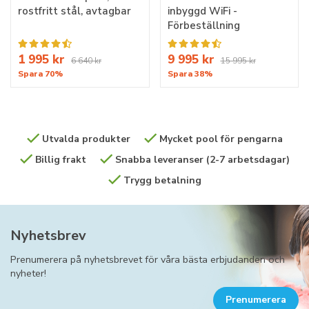
rostfritt stål, avtagbar
inbyggd WiFi -
Förbeställning
1 995 kr
9 995 kr
6 640 kr
15 995 kr
Spara 70%
Spara 38%
Utvalda produkter
Mycket pool för pengarna
Billig frakt
Snabba leveranser (2-7 arbetsdagar)
Trygg betalning
Nyhetsbrev
Prenumerera på nyhetsbrevet för våra bästa erbjudanden och
nyheter!
Prenumerera