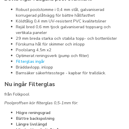
Robust poolstomme i 0,4 mm stål, galvaniserad
korrugerad plåtvägg för bättre hållfasthet
Köldtålig 0,4 mm UV-resistent PVC kvalitetsliner
Rejäl bred 0,6 mm tjock galvaniserad toppsarg och
vertikala paneler
29 mm breda starka och stabila topp- och bottenlister
Förskurna hål för skimmer och inlopp
Poolslang 4,5m x2
Optimerat reningsverk (pump och filter)
Filterglas ingår
Bräddavlopp, inlopp
Barnsäker säkerhtesstege - kapbar för tralldäck.
Nu ingår Filterglas
från Folkpool
Poolproffsen kör filterglas 0,5‑1mm för:
Högre reningsgrad
Bättre backspolning
Längre livslängd