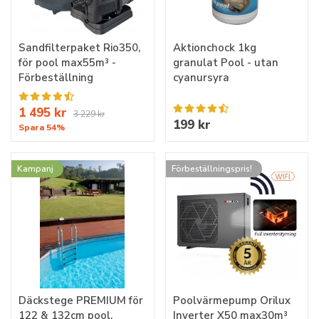
Sandfilterpaket Rio350,
Aktionchock 1kg
för pool max55m³ -
granulat Pool - utan
Förbeställning
cyanursyra
1 495 kr
3 229 kr
199 kr
Spara 54%
Kampanj
Förbeställningspris!
Däckstege PREMIUM för
Poolvärmepump Orilux
122 & 132cm pool,
Inverter X50 max30m³