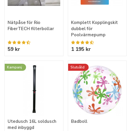
Nätpåse för Rio
Komplett Kopplingskit
FiberTECH filterbollar
dubbel för
Poolvärmepump
59 kr
1 195 kr
Kampanj
Slutsåld
Utedusch 16L soldusch
Badboll
med inbyggd