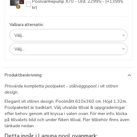
Poolvärmepump X70 - Ord. 22995:- (+13995
kr)
Valbara alternativ:
Välj...
Välj...
Produktbeskrivning
Prisvärda kompletta poolpaket - stålväggspool i vit stilren
design.
Elegant vit stilren design. Poolmått 610x360 cm. Höjd 1,32m.
Poolpaketet är badklart. Välj utvalda tillval & uppgraderingar
efter behov genom att kryssa i valen ovan. För mer info, klicka
på tillvalets bild och under fliken tillval. Fler tillbehör finns även
länkade nedan.
Detta ingår i Laguna pool ovanmark: