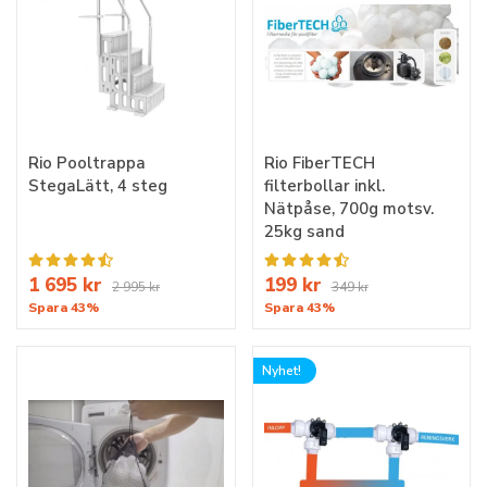
Rio Pooltrappa
Rio FiberTECH
StegaLätt, 4 steg
filterbollar inkl.
Nätpåse, 700g motsv.
25kg sand
1 695 kr
199 kr
2 995 kr
349 kr
Spara 43%
Spara 43%
Nyhet!