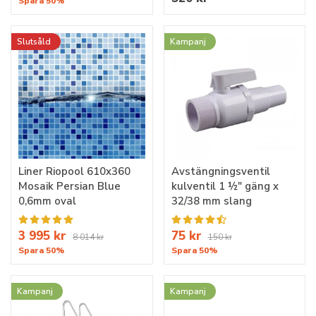
Spara 50%
Slutsåld
Kampanj
Liner Riopool 610x360
Avstängningsventil
Mosaik Persian Blue
kulventil 1 ½" gäng x
0,6mm oval
32/38 mm slang
3 995 kr
75 kr
8 014 kr
150 kr
Spara 50%
Spara 50%
Kampanj
Kampanj