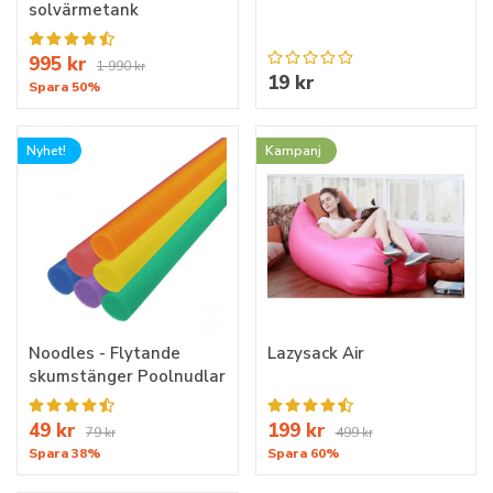
solvärmetank
995 kr
1 990 kr
19 kr
Spara 50%
Nyhet!
Kampanj
Noodles - Flytande
Lazysack Air
skumstänger Poolnudlar
49 kr
199 kr
79 kr
499 kr
Spara 38%
Spara 60%