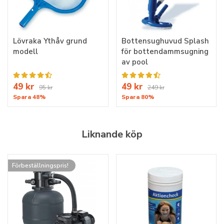
Lövraka Ythåv grund
Bottensughuvud Splash
modell
för bottendammsugning
av pool
49 kr
49 kr
95 kr
249 kr
Spara 48%
Spara 80%
Liknande köp
Förbeställningspris!