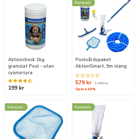
Kampanj
Aktionchock 1kg
Poolvårdspaket
granulat Pool - utan
AktionSmart, 9m slang
cyanursyra
579 kr
1 440 kr
199 kr
Spara 60%
Kampanj
Kampanj