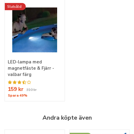
Slutsåld
LED-lampa med
magnetfäste & Fjärr -
valbar färg
159 kr
310 kr
Spara 49%
Andra köpte även