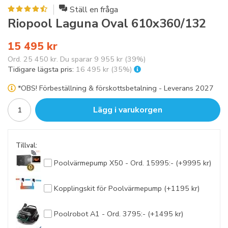
Ställ en fråga
Riopool Laguna Oval 610x360/132
15 495 kr
Ord.
25 450 kr
. Du sparar
9 955 kr
(
39
%)
Tidigare lägsta pris:
16 495 kr
(35%)
*OBS! Förbeställning & förskottsbetalning - Leverans 2027
Lägg i varukorgen
Tillval:
Poolvärmepump X50 - Ord. 15995:- (+9995 kr)
Kopplingskit för Poolvärmepump (+1195 kr)
Poolrobot A1 - Ord. 3795:- (+1495 kr)