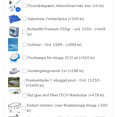
Poolvårdspaket AktionSmart inkl. klor (+0 kr)
Säkerhets-/Vintertäcke (+349 kr)
Bottenfilt Premium 350gr - ord. 2550:- (+649
kr)
Solfolie - Ord. 1589:- (+899 kr)
Poollampa för inlopp, ECO vit (+520 kr)
Avstängningsventil 2st (+298 kr)
Premiumtäcke f. inbyggd pool - Ord. 11250:-
(+5495 kr)
Byt glas mot FiberTECH filterbollar (+478 kr)
Endast stomme, Liner Bräddavlopp Inlopp (-500
kr)