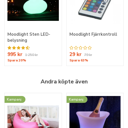
Moodlight Sten LED-
Moodlight Fjärrkontroll
belysning
995 kr
29 kr
1 250 kr
79 kr
Spara 20%
Spara 63%
Andra köpte även
Kampanj
Kampanj