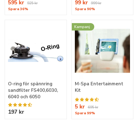
595 kr
99 kr
925 kr
999 kr
Spara 36%
Spara 90%
Kampanj
O-ring för spännring
M-Spa Entertainment
sandfilter FS400,6030,
Kit
6040 och 6050
5 kr
695 kr
197 kr
Spara 99%