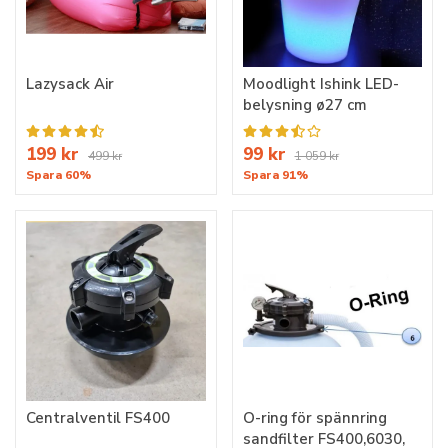
Lazysack Air
Moodlight Ishink LED-
belysning ø27 cm
199 kr
99 kr
499 kr
1 059 kr
Spara 60%
Spara 91%
Centralventil FS400
O-ring för spännring
sandfilter FS400,6030,