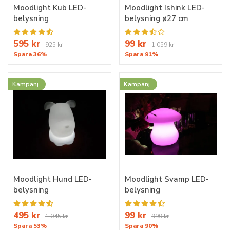
Moodlight Kub LED-
Moodlight Ishink LED-
belysning
belysning ø27 cm
595 kr
99 kr
925 kr
1 059 kr
Spara 36%
Spara 91%
Kampanj
Kampanj
Moodlight Hund LED-
Moodlight Svamp LED-
belysning
belysning
495 kr
99 kr
1 045 kr
999 kr
Spara 53%
Spara 90%