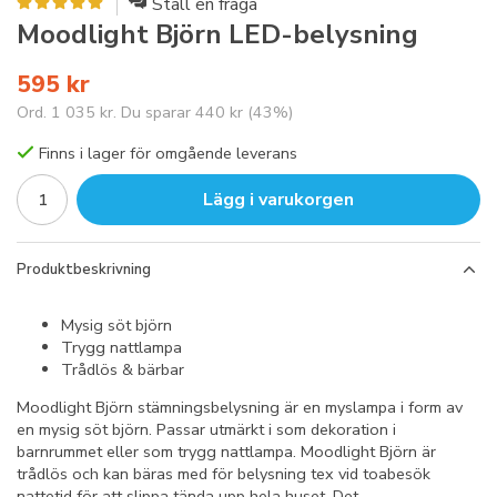
Ställ en fråga
Moodlight Björn LED-belysning
595 kr
Ord.
1 035 kr
. Du sparar
440 kr
(
43
%)
Finns i lager för omgående leverans
Lägg i varukorgen
Produktbeskrivning
Mysig söt björn
Trygg nattlampa
Trådlös & bärbar
Moodlight Björn stämningsbelysning är en myslampa i form av
en mysig söt björn. Passar utmärkt i som dekoration i
barnrummet eller som trygg nattlampa. Moodlight Björn är
trådlös och kan bäras med för belysning tex vid toabesök
nattetid för att slippa tända upp hela huset. Det