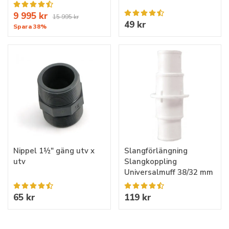
9 995 kr
15 995 kr
49 kr
Spara 38%
Nippel 1½" gäng utv x
Slangförlängning
utv
Slangkoppling
Universalmuff 38/32 mm
65 kr
119 kr