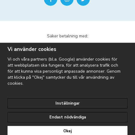
Säker betalning med:
Vi använder cookies
Vi och våra partners (bl.a. Google) använder cookies för
att webbplatsen ska fungera, för att analysera trafik och
för att kunna visa personligt anpassade annonser. Genom
att klicka på "Okej" samtycker du till vår användning av
Vi skickar med:
cookies.
Inställningar
Riopool är en del av Folkpool-koncernen:
Endast nödvändiga
Fynda märkesspabad
Sveriges största pool- & spaleverantör
Okej