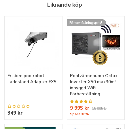
Liknande köp
Förbeställningspris!
Frisbee poolrobot
Poolvärmepump Orilux
Laddsladd Adapter FX5
Inverter X50 max30m³
inbyggd WiFi -
Förbeställning
9 995 kr
15 995 kr
349 kr
Spara 38%