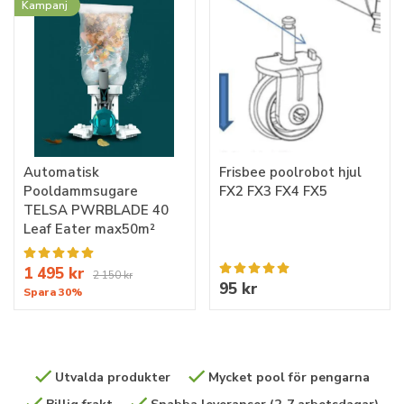
Kampanj
Automatisk
Frisbee poolrobot hjul
Pooldammsugare
FX2 FX3 FX4 FX5
TELSA PWRBLADE 40
Leaf Eater max50m²
1 495 kr
2 150 kr
95 kr
Spara 30%
Utvalda produkter
Mycket pool för pengarna