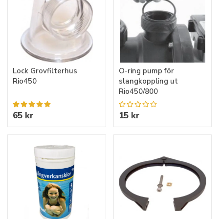
Lock Grovfilterhus
O-ring pump för
Rio450
slangkoppling ut
Rio450/800
65 kr
15 kr