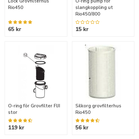
Lock Grovfilterhus
O-ring pump för
Rio450
slangkoppling ut
Rio450/800
65 kr
15 kr
O-ring för Grovfilter FIJI
Silkorg grovfilterhus
stor
Rio450
119 kr
56 kr