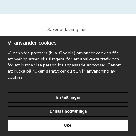
Säker betalning med:
Vi använder cookies
Vi och våra partners (bl.a. Google) använder cookies för
att webbplatsen ska fungera, för att analysera trafik och
för att kunna visa personligt anpassade annonser. Genom
att klicka på "Okej" samtycker du till vår användning av
Vi skickar med:
cookies.
Inställningar
Riopool är en del av Folkpool-koncernen:
Endast nödvändiga
Fynda märkesspabad
Sveriges största pool- & spaleverantör
Okej