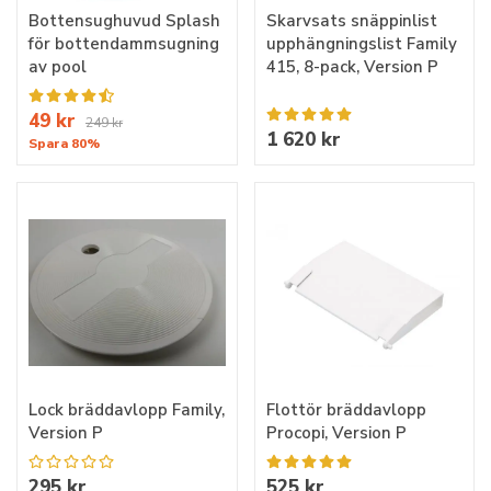
Bottensughuvud Splash
Skarvsats snäppinlist
för bottendammsugning
upphängningslist Family
av pool
415, 8-pack, Version P
49 kr
249 kr
1 620 kr
Spara 80%
Lock bräddavlopp Family,
Flottör bräddavlopp
Version P
Procopi, Version P
295 kr
525 kr