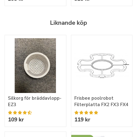
Liknande köp
Silkorg för bräddavlopp-
Frisbee poolrobot
EZ3
Filterplatta FX2 FX3 FX4
109 kr
119 kr