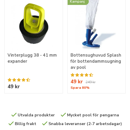
Kampanj
Vinterplugg 38 - 41 mm
Bottensughuvud Splash
expander
för bottendammsugning
av pool
49 kr
249 kr
49 kr
Spara 80%
Utvalda produkter
Mycket pool för pengarna
Billig frakt
Snabba leveranser (2-7 arbetsdagar)