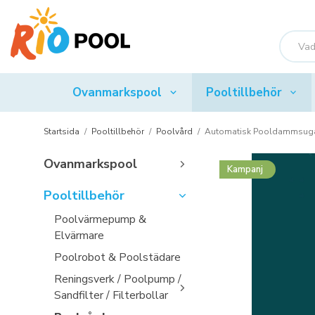
Ovanmarkspool
Pooltillbehör
Startsida
/
Pooltillbehör
/
Poolvård
/
Automatisk Pooldammsuga
Ovanmarkspool
Kampanj
Pooltillbehör
Poolvärmepump &
Elvärmare
Poolrobot & Poolstädare
Reningsverk / Poolpump /
Sandfilter / Filterbollar