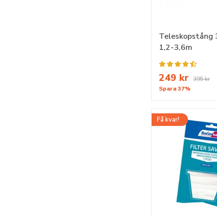
Teleskopstång 
1,2-3,6m
249 kr
395 kr
Spara 37%
Få kvar!