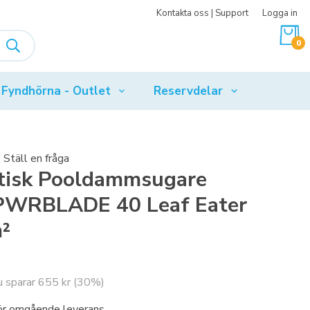
Kontakta oss | Support
Logga in
0
Fyndhörna - Outlet
Reservdelar
Ställ en fråga
isk Pooldammsugare
PWRBLADE 40 Leaf Eater
²
u sparar
655 kr
(
30
%)
 för omgående leverans