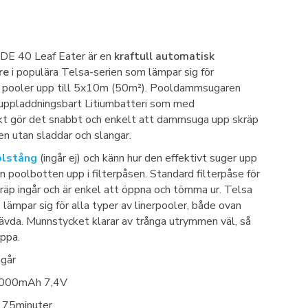
 40 Leaf Eater är en
kraftull automatisk
re
i populära Telsa-serien som lämpar sig för
pooler upp till 5x10m (50m²). Pooldammsugaren
 uppladdningsbart Litiumbatteri som med
ekt gör det snabbt och enkelt att dammsuga upp skräp
n utan sladdar och slangar.
olstång
(ingår ej) och känn hur den effektivt suger upp
ån poolbotten upp i filterpåsen. Standard filterpåse för
kräp ingår och är enkel att öppna och tömma ur. Telsa
par sig för alla typer av linerpooler, både ovan
ävda. Munnstycket klarar av trånga utrymmen väl, så
ppa.
ngår
 2000mAh 7,4V
ll 75minuter