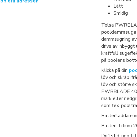
kopiera adressen
Lätt
Smidig
Telsa PWRBLADE
pooldammsuga
dammsugning av 
drivs av inbyggt
kraftfull sugeff
på poolens botte
Klicka på din
po
löv och skräp ifr
löv och större s
PWRBLADE 40 läm
mark eller nedgr
som tex. pooltra
Batteriladdare i
Batteri: Litium
Driftstid: upp ti