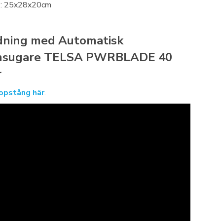
): 25x28x20cm
dning med Automatisk
sugare TELSA PWRBLADE 40
r
kopstång här
.