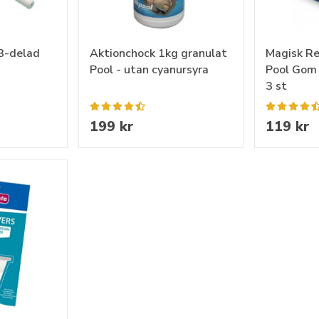
3-delad
Aktionchock 1kg granulat
Magisk R
Pool - utan cyanursyra
Pool Gom 
3 st
199 kr
119 kr