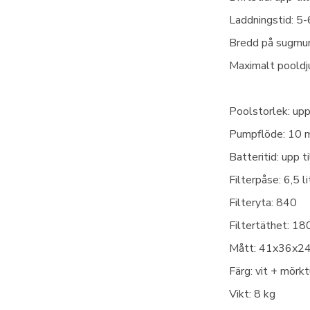
Laddningstid: 5-
Bredd på sugmu
Maximalt poold
Poolstorlek: upp
Pumpflöde: 10 
Batteritid: upp t
Filterpåse: 6,5 li
Filteryta: 840
Filtertäthet: 18
Mått: 41x36x2
Färg: vit + mörkt
Vikt: 8 kg