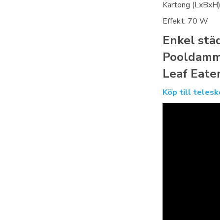
Kartong (LxBxH
Effekt: 70 W
Enkel stä
Pooldamm
Leaf Eate
Köp till teles