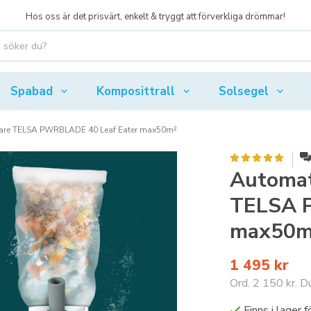
Hos oss är det prisvärt, enkelt & tryggt att förverkliga drömmar!
Spabad
Komposittrall
Solsegel
re TELSA PWRBLADE 40 Leaf Eater max50m²
Automat
TELSA 
max50m
1 495 kr
Ord.
2 150 kr
. D
Finns i lager