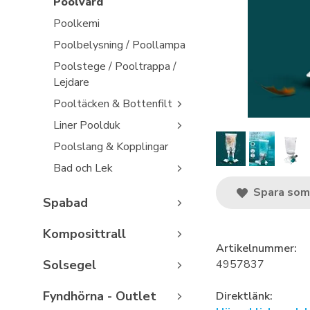
Poolvård
Poolkemi
Poolbelysning / Poollampa
Poolstege / Pooltrappa /
Lejdare
Pooltäcken & Bottenfilt
Liner Poolduk
Poolslang & Kopplingar
Bad och Lek
Spara som 
Spabad
Komposittrall
Artikelnummer:
Solsegel
4957837
Fyndhörna - Outlet
Direktlänk: