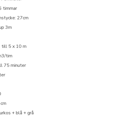
6 timmar
nstycke: 27cm
jup 3m
 till 5 x 10 m
m3/tim
ill 75 minuter
ter
0
4cm
urkos + blå + grå