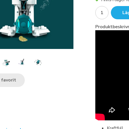
Lä
Produktbeskrivn
favorit
Kraftfull