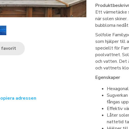
Produktbeskrivn
Ett värmetäcke s
när solen skiner
bubblorna nedåt 
Solfolie Familyp
som hjälper till
speciellt för Fa
favorit
poolvattnet. Sol
och vatten. Det 
och vattnets klor
Egenskaper
Hexagonal 
Sugverkan 
kopiera adressen
fångas upp
Effektiv v
Låter sole
nattetid ta
Hjälper til