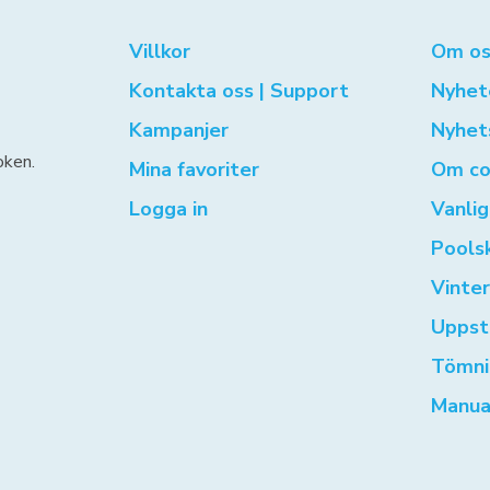
Villkor
Om os
Kontakta oss | Support
Nyhet
Kampanjer
Nyhet
oken.
Mina favoriter
Om co
Logga in
Vanli
Pools
Vinte
Uppst
Tömni
Manua