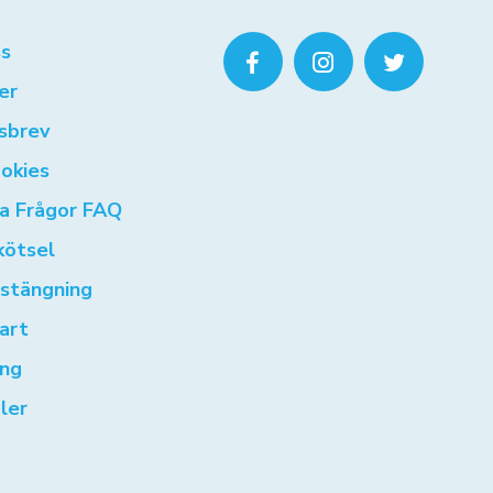
s
er
sbrev
okies
ga Frågor FAQ
kötsel
rstängning
art
ng
ler