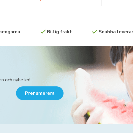
 pengarna
Billig frakt
Snabba leveran
en och nyheter!
Prenumerera