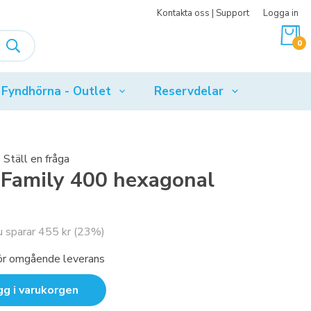
Kontakta oss | Support
Logga in
0
Fyndhörna - Outlet
Reservdelar
Ställ en fråga
e Family 400 hexagonal
u sparar
455 kr
(
23
%)
 för omgående leverans
gg i varukorgen