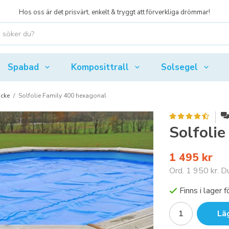
Hos oss är det prisvärt, enkelt & tryggt att förverkliga drömmar!
Spabad
Komposittrall
Solsegel
äcke
/
Solfolie Family 400 hexagonal
Solfoli
1 495 kr
Ord.
1 950 kr
. D
Finns i lager
Lä