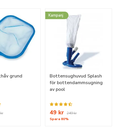
Kampanj
thåv grund
Bottensughuvud Splash
för bottendammsugning
av pool
49 kr
kr
249 kr
Spara 80%