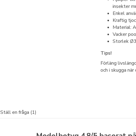
insekter 
Enkel anvä
Kraftig tj
Material: 
Vacker poo
Storlek Ø
Tips!
Förläng livslängd
och i skugga när 
Ställ en fråga (1)
Medelbetyg
4.8
/5 baserat p