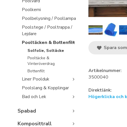
Poolvård
Poolkemi
Poolbelysning / Poollampa
Poolstege / Pooltrappa /
Lejdare
Pooltäcken & Bottenfilt
Spara som 
Solfolie, Soltäcke
Pooltäcke &
Vinteröverdrag
Artikelnummer:
Bottenfilt
3500040
Liner Poolduk
Poolslang & Kopplingar
Direktlänk:
Bad och Lek
Högerklicka och 
Spabad
Komposittrall