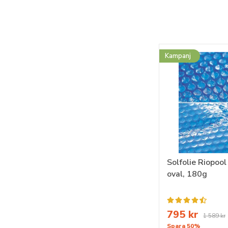
Kampanj
Solfolie Riopoo
oval, 180g
795 kr
1 589 kr
Spara 50%