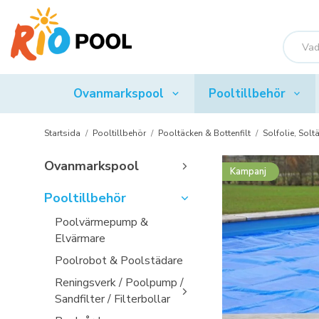
Ovanmarkspool
Pooltillbehör
Startsida
/
Pooltillbehör
/
Pooltäcken & Bottenfilt
/
Solfolie, Solt
Ovanmarkspool
Kampanj
Pooltillbehör
Poolvärmepump &
Elvärmare
Poolrobot & Poolstädare
Reningsverk / Poolpump /
Sandfilter / Filterbollar