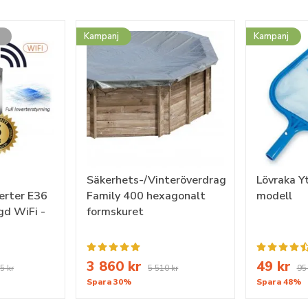
Kampanj
Kampanj
Säkerhets-/Vinteröverdrag
Lövraka Y
erter E36
Family 400 hexagonalt
modell
d WiFi -
formskuret
3 860 kr
49 kr
5 kr
5 510 kr
95 
Spara 30%
Spara 48%