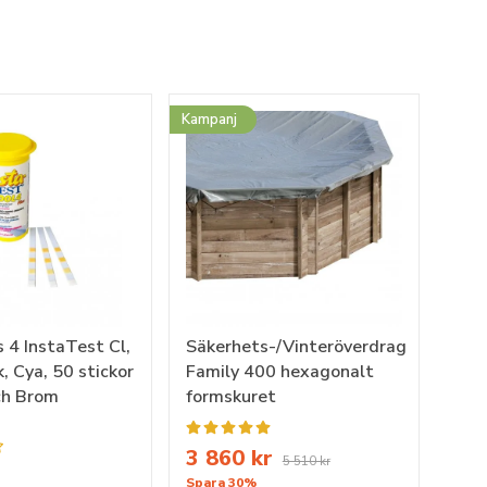
Kampanj
 4 InstaTest Cl,
Säkerhets-/Vinteröverdrag
k, Cya, 50 stickor
Family 400 hexagonalt
och Brom
formskuret
3 860 kr
5 510 kr
Spara 30%