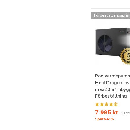
Förbeställningspris!
Poolvärmepump
HeatDragon Inv
max20m³ inbygg
Förbeställning
7 995 kr
13 99
Spara 43%