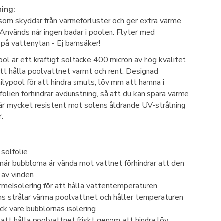
ing:
om skyddar från värmeförluster och ger extra värme
. Används när ingen badar i poolen. Flyter med
på vattenytan - Ej barnsäker!
ool är ett kraftigt soltäcke 400 micron av hög kvalitet
 att hålla poolvattnet varmt och rent. Designad
milypool för att hindra smuts, löv mm att hamna i
folien förhindrar avdunstning, så att du kan spara värme
är mycket resistent mot solens åldrande UV-strålning
.
solfolie
när bubblorna är vända mot vattnet förhindrar att den
 av vinden
ärmeisolering för att hålla vattentemperaturen
ns strålar värma poolvattnet och håller temperaturen
ck vare bubblornas isolering
l att hålla poolvattnet friskt genom att hindra löv,