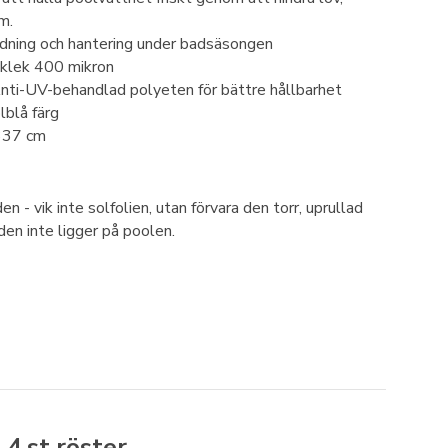
mm.
dning och hantering under badsäsongen
ocklek 400 mikron
Anti-UV-behandlad polyeten för bättre hållbarhet
lblå färg
337 cm
en - vik inte solfolien, utan förvara den torr, uprullad
den inte ligger på poolen.
å
4
st röster.