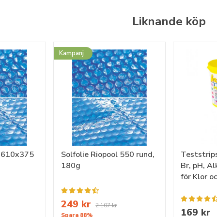
Liknande köp
Kampanj
l 610x375
Solfolie Riopool 550 rund,
Teststrips
180g
Br, pH, Al
för Klor 
249 kr
2 107 kr
169 kr
Spara 88%