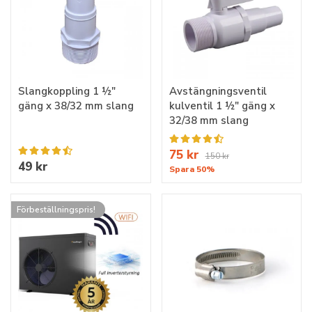
Slangkoppling 1 ½"
Avstängningsventil
gäng x 38/32 mm slang
kulventil 1 ½" gäng x
32/38 mm slang
75 kr
150 kr
49 kr
Spara 50%
Förbeställningspris!