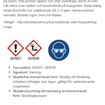
på linern. Håll poolen öppen och utan överdrag i minst 30 min.
Låt verka över natten och kontrollmät på morgonen. Bada aldrig
innan klornivån har stabiliserats till 1-3 ppm. Hantera kloret
varsamt. Skydda ögon, hud och kläder.
Viktigt! - följ instruktionerna på produktsida samt förpackning
noga.
Farosymbol:
GHS07, GHS09
Signalord:
Varning
Skyddsfras koncenterad form:
Skadlig vid förtäring,
irritation luftvägar och ögon, giftigt för vattenlevande
organismer
Skyddsutrustning vid hantering av koncentrerad
form:
Skyddsglasögon