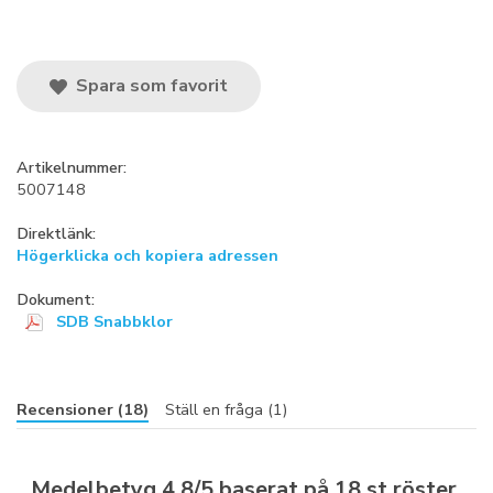
Spara som favorit
Artikelnummer:
5007148
Direktlänk:
Högerklicka och kopiera adressen
Dokument:
SDB Snabbklor
Recensioner (18)
Ställ en fråga (1)
Medelbetyg
4.8
/5 baserat på
18
st röster.