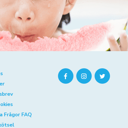
s
er
sbrev
okies
ga Frågor FAQ
kötsel