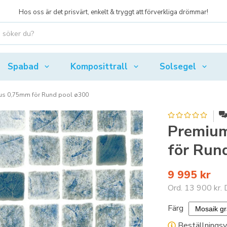
Hos oss är det prisvärt, enkelt & tryggt att förverkliga drömmar!
Spabad
Komposittrall
Solsegel
Plus 0,75mm för Rund pool ø300
Premium
för Run
9 995 kr
Ord.
13 900 kr
.
Färg
Beställningsva