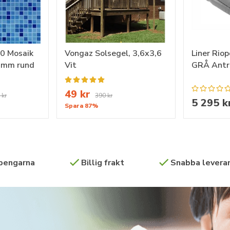
00 Mosaik
Vongaz Solsegel, 3,6x3,6
Liner Rio
,6mm rund
Vit
GRÅ Antr
49 kr
 kr
390 kr
5 295 k
Spara 87%
 pengarna
Billig frakt
Snabba leveran