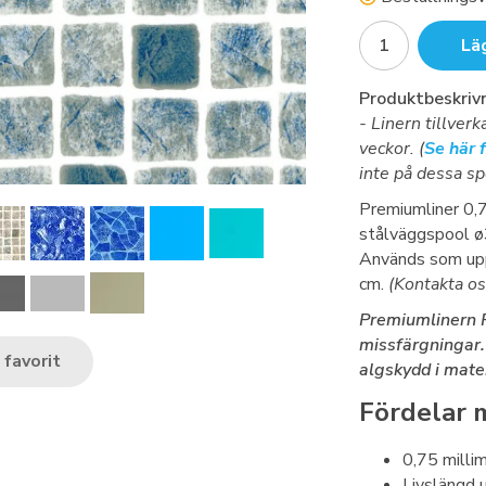
Lä
Produktbeskrivn
- Linern tillver
veckor. (
Se här 
inte på dessa sp
Premiumliner 0,
stålväggspool ø
Används som upp
cm.
(Kontakta os
Premiumlinern P
missfärgningar. 
favorit
algskydd i mater
Fördelar 
0,75 millim
Livslängd u