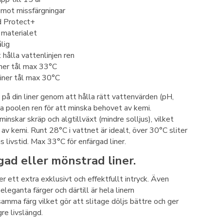
 mot missfärgningar
d Protect+
 materialet
lig
 hålla vattenlinjen ren
iner tål max 33°C
iner tål max 30°C
 på din liner genom att hålla rätt vattenvärden (pH,
la poolen ren för att minska behovet av kemi.
nskar skräp och algtillväxt (mindre solljus), vilket
av kemi. Runt 28°C i vattnet är idealt, över 30°C sliter
s livstid. Max 33°C för enfärgad liner.
gad eller mönstrad liner.
r ett extra exklusivt och effektfullt intryck. Även
 eleganta färger och därtill är hela linern
mma färg vilket gör att slitage döljs bättre och ger
re livslängd.