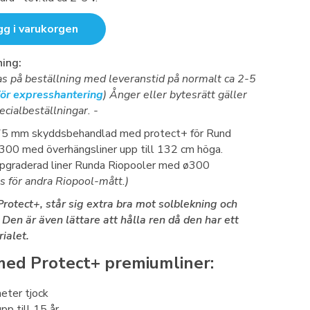
gg i varukorgen
ing:
kas på beställning med leveranstid på normalt ca 2-5
för expresshantering
) Ånger eller bytesrätt gäller
ecialbeställningar. -
75 mm skyddsbehandlad med protect+ för Rund
300 med överhängsliner upp till 132 cm höga.
graderad liner Runda Riopooler med ø300
s för andra Riopool-mått.)
rotect+, står sig extra bra mot solblekning och
Den är även lättare att hålla ren då den har ett
ialet.
med Protect+ premiumliner:
eter tjock
pp till 15 år