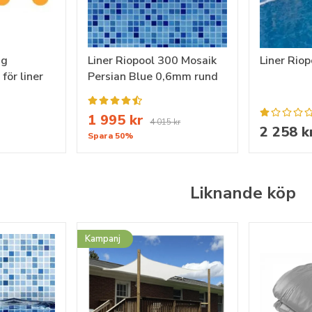
ng
Liner Riopool 300 Mosaik
Liner Rio
för liner
Persian Blue 0,6mm rund
1 995 kr
4 015 kr
2 258 k
Spara 50%
Liknande köp
Kampanj