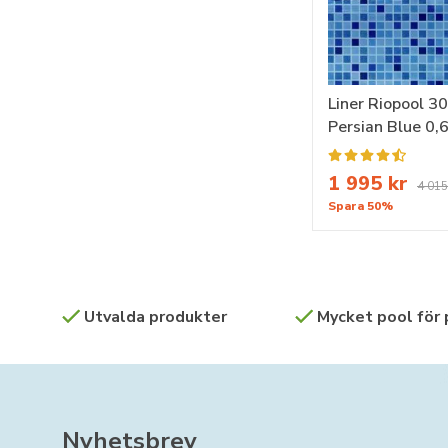
Liner Riopool 3
Persian Blue 0
1 995 kr
4 015
Spara 50%
Utvalda produkter
Mycket pool för
Nyhetsbrev