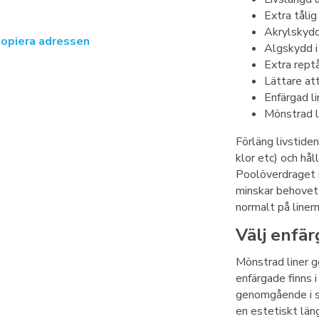
Extra tålig
Akrylskyd
kopiera adressen
Algskydd i
Extra reptå
Lättare att
Enfärgad l
Mönstrad l
Förläng livstiden
klor etc) och hål
Poolöverdraget mi
minskar behovet 
normalt på linern
Välj enfär
Mönstrad liner ge
enfärgade finns i
genomgående i sa
en estetiskt läng