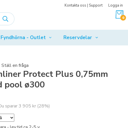
Kontakta oss | Support
Logga in
0
Fyndhörna - Outlet
Reservdelar
Ställ en fråga
liner Protect Plus 0,75mm
d pool ø300
 Du sparar
3 905 kr
(
28
%)
ra - lev.tid ca 2-5 v.