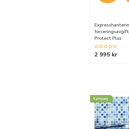
Expresshanteri
forceringsavgift 
Protect Plus
2 995 kr
Kampanj