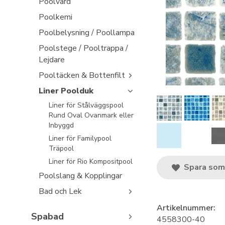
Poolvård
Poolkemi
Poolbelysning / Poollampa
Poolstege / Pooltrappa /
Lejdare
Pooltäcken & Bottenfilt
Liner Poolduk
Liner för Stålväggspool
Rund Oval Ovanmark eller
Inbyggd
Liner för Familypool
Träpool
Liner för Rio Kompositpool
Spara som 
Poolslang & Kopplingar
Bad och Lek
Artikelnummer:
Spabad
4558300-40