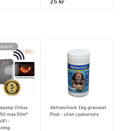
25 kr
ngspris!
epump Orilux
Aktionchock 1kg granulat
 X50 max30m³
Pool - utan cyanursyra
iFi -
lning