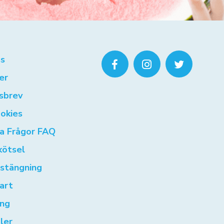
s
er
sbrev
okies
ga Frågor FAQ
kötsel
rstängning
art
ng
ler