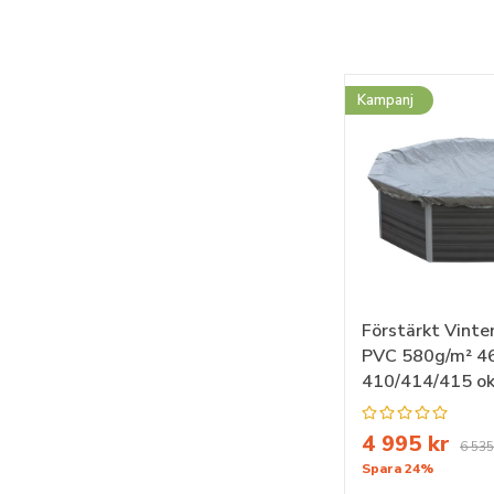
Kampanj
Förstärkt Vinte
PVC 580g/m² 46
410/414/415 ok
4 995 kr
6 535
Spara 24%