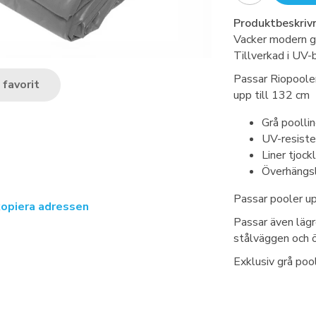
Produktbeskrivn
Vacker modern grå
Tillverkad i UV-
Passar Riopoole
favorit
upp till 132 cm
Grå poollin
UV-resiste
Liner tjoc
Överhängsl
Passar pooler up
kopiera adressen
Passar även lägr
stålväggen och ö
Exklusiv grå poo