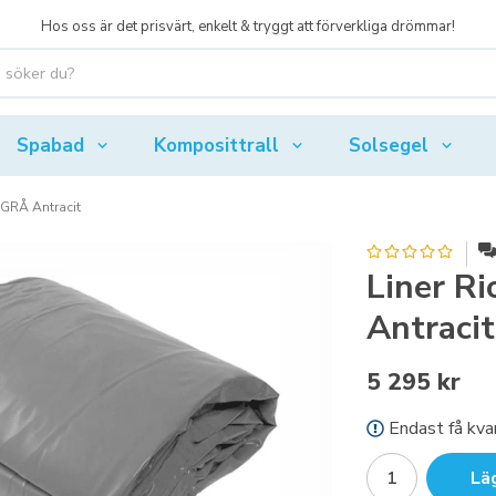
Hos oss är det prisvärt, enkelt & tryggt att förverkliga drömmar!
Spabad
Komposittrall
Solsegel
 GRÅ Antracit
Liner R
Antracit
5 295 kr
Endast få kvar
Lä