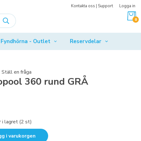
Kontakta oss | Support
Logga in
0
Fyndhörna - Outlet
Reservdelar
Ställ en fråga
iopool 360 rund GRÅ
 i lagret (2 st)
gg i varukorgen