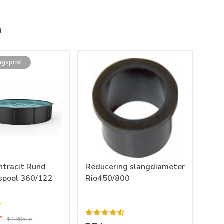
n
ngspris!
ntracit Rund
Reducering slangdiameter
spool 360/122
Rio450/800
r
14 895 kr