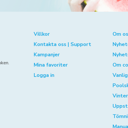
Villkor
Om os
Kontakta oss | Support
Nyhet
Kampanjer
Nyhet
oken.
Mina favoriter
Om co
Logga in
Vanli
Pools
Vinte
Uppst
Tömni
Manua