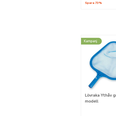
Spara 73%
Kampanj
Lövraka Ythåv g
modell