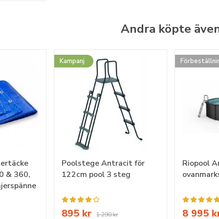
Andra köpte äve
Kampanj
Förbeställni
tertäcke
Poolstege Antracit för
Riopool A
0 & 360,
122cm pool 3 steg
ovanmark
jerspänne
895 kr
8 995 k
1 290 kr