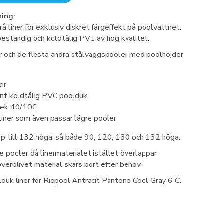
ing:
 liner för exklusiv diskret färgeffekt på poolvattnet.
beständig och köldtålig PVC av hög kvalitet.
r och de flesta andra stålväggspooler med poolhöjder
er
nt köldtålig PVC poolduk
klek 40/100
iner som även passar lägre pooler
p till 132 höga, så både 90, 120, 130 och 132 höga.
e pooler då linermaterialet istället överlappar
verblivet material skärs bort efter behov.
lduk liner för Riopool Antracit Pantone Cool Gray 6 C.