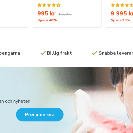
995 kr
9 995 k
1 650 kr
Spara 40%
Spara 38%
 pengarna
Billig frakt
Snabba leveran
en och nyheter!
Prenumerera