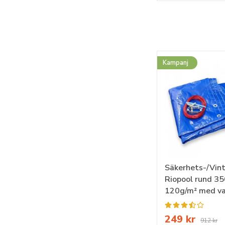
Kampanj
Säkerhets-/Vin
Riopool rund 35
120g/m² med va
249 kr
912 kr