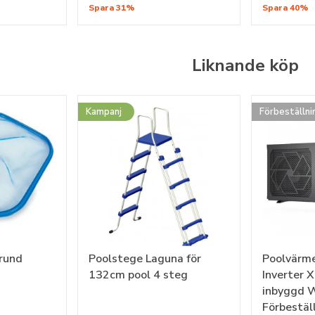
Spara 31%
Spara 40%
Liknande köp
Kampanj
Förbeställni
rund
Poolstege Laguna för
Poolvärm
132cm pool 4 steg
Inverter
inbyggd W
Förbestäl