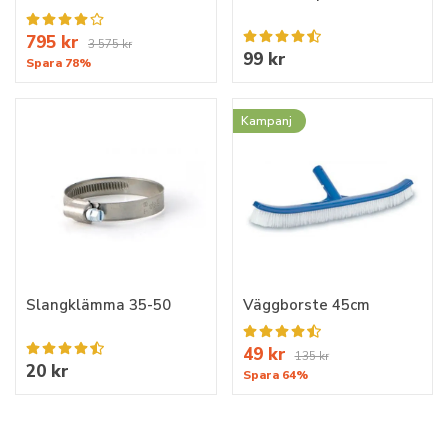
795 kr
3 575 kr
99 kr
Spara 78%
Kampanj
Slangklämma 35-50
Väggborste 45cm
49 kr
135 kr
20 kr
Spara 64%