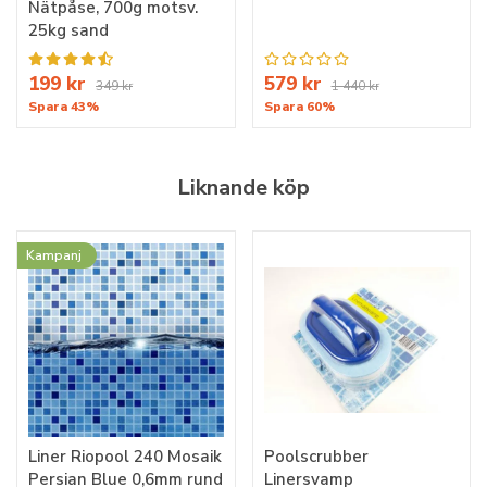
Nätpåse, 700g motsv.
25kg sand
199 kr
579 kr
349 kr
1 440 kr
Spara 43%
Spara 60%
Liknande köp
Kampanj
Liner Riopool 240 Mosaik
Poolscrubber
Persian Blue 0,6mm rund
Linersvamp