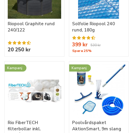
Riopool Graphite rund
Solfolie Riopool 240
240/122
rund, 180g
399 kr
530 kr
20 250 kr
Spara 25%
Kampanj
Kampanj
Rio FiberTECH
Poolvårdspaket
filterbollar inkl.
AktionSmart, 9m slang