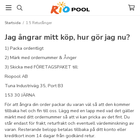
Startsida
/
1.5 Retur/ånger
Jag ångrar mitt köp, hur gör jag nu?
1) Packa ordentligt
2) Märk med ordernummer & Ånger
3) Skicka med FÖRETAGSPAKET till:
Riopool AB
Tuna Industriväg 35, Port B3
153 30 JÄRNA
För att ångra din order packar du varan väl så att den kommer
tillbaka hel och fin till oss. Lägg med en lapp med vad det gäller
märkt med ditt ordernummer så att vi kan pricka av det fint. Du
står endast för frakt, returfrakt och eventuell värdeminskning av
varan. Resterande belopp betalas tillbaka på ditt konto eller
kreditkort inom 14 dagar från godkänd retur.